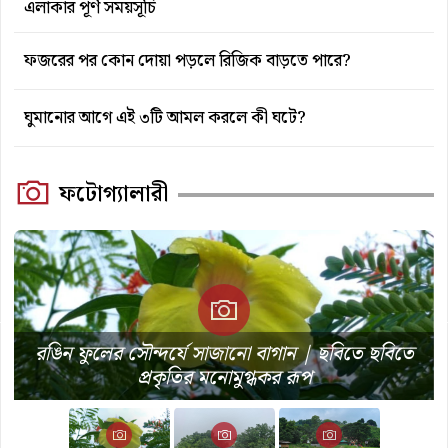
এলাকার পূর্ণ সময়সূচি
ফজরের পর কোন দোয়া পড়লে রিজিক বাড়তে পারে?
ঘুমানোর আগে এই ৩টি আমল করলে কী ঘটে?
ফটোগ্যালারী
রঙিন ফুলের সৌন্দর্যে সাজানো বাগান | ছবিতে ছবিতে
ছবিতে ছবিতে বান্দরবানের সাঙ্গু নদী, পাহাড় ও ঝরনার
ছবিতে ছবিতে বান্দরবানের নীলগিরি, মেঘ-পাহাড়ের
প্রকৃতির মনোমুগ্ধকর রূপ
অপার সৌন্দর্য
অপার সৌন্দর্য