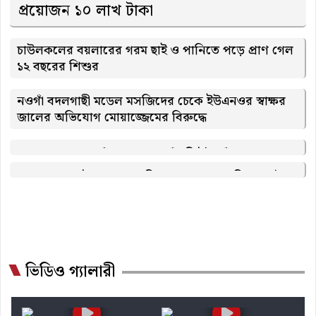
প্রয়োজন ১০ লাখ টাকা
চাউলকলের বয়লারের গরম ছাই ও পানিতে পড়ে প্রাণ গেল
১২ বছরের শিশুর
নওগাঁ বদলগাছী মডেল মসজিদের চেকে ইউএনওর স্বাক্ষর
জালের অভিযোগ মোয়াজ্জেমের বিরুদ্ধে
নওগাঁয় কোমরে পাঁচটি ইট বেঁধে ক্যানেলে
ফেলে হত্যাচেষ্টা প্রাণে বাঁচলেন মর্তুজা
ইসলামপুরে তিস্তা এক্সপ্রেসের নিচে কাটা
পড়ে অজ্ঞাত যুবকের মর্মান্তিক মৃত্যু
ভিডিও গ্যালারী