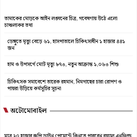
তামাকের মোড়কে আইন লঙ্ঘনের চিত্র, গবেষণায় উঠে এলো
চাঞ্চল্যকর তথ্য
ডেঙ্গুতে মৃত্যু বেড়ে ৬১, হাসপাতালে চিকিৎসাধীন ১ হাজার ৪৪১
জন
হাম ও উপসর্গে মোট মৃত্যু ৮৭৩, নতুন আক্রান্ত ১,০৬৩ শিশু
চিকিৎসক সমাবেশে তারেক রহমান, নিমগাছের চারা রোপণ ও
পায়রা উড়িয়ে কর্মসূচির সূচনা
অটোমোবাইল
মাত্র ২০ হাজার রুপি ডাউন পেমেন্টে কিনতে পারবেন রয়্যাল এনফিল্ড