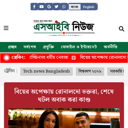
বাংলা
English
প্রচ্ছদ
সর্বশেষ
প্রযুক্তি
মোবাইল ও ইন্টারনেট
অর্থনীতি
জ
 ধর্মীয় নেতারা
বিয়ের অপেক্ষায় রোনালদো ভক্তরা, শেষে ঘটল অবাক ক
ব্রেকিং:
ট্রেন্ডিং :
Tech news Bangladesh
বিশ্বকাপ ২০২৬
সরকারি চা
বিয়ের অপেক্ষায় রোনালদো ভক্তরা, শেষে
ঘটল অবাক করা কাণ্ড