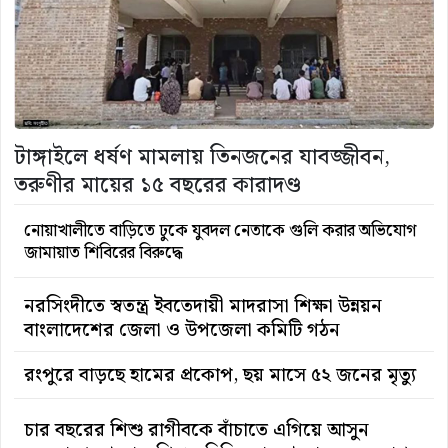
টাঙ্গাইলে ধর্ষণ মামলায় তিনজনের যাবজ্জীবন,
তরুণীর মায়ের ১৫ বছরের কারাদণ্ড
নোয়াখালীতে বাড়িতে ঢুকে যুবদল নেতাকে গুলি করার অভিযোগ
জামায়াত শিবিরের বিরুদ্ধে
নরসিংদীতে স্বতন্ত্র ইবতেদায়ী মাদরাসা শিক্ষা উন্নয়ন
বাংলাদেশের জেলা ও উপজেলা কমিটি গঠন
রংপুরে বাড়ছে হামের প্রকোপ, ছয় মাসে ৫২ জনের মৃত্যু
চার বছরের শিশু রাগীবকে বাঁচাতে এগিয়ে আসুন