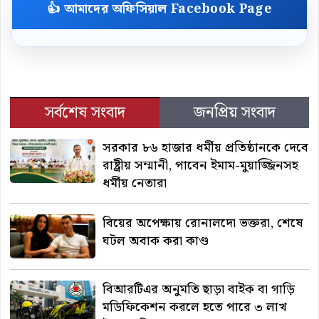
👍 আমাদের অফিসিয়াল Facebook Page
সর্বশেষ সংবাদ
জনপ্রিয় সংবাদ
সরকার ৮৬ হাজার ধর্মীয় প্রতিষ্ঠানকে দেবে
রাষ্ট্রীয় সম্মানী, পাবেন ইমাম-মুয়াজ্জিনসহ
ধর্মীয় নেতারা
বিয়ের অপেক্ষায় রোনালদো ভক্তরা, শেষে
ঘটল অবাক করা কাণ্ড
বিআরটিএর অনুমতি ছাড়া বাইক বা গাড়ি
মডিফিকেশন করলে হতে পারে ৩ লাখ