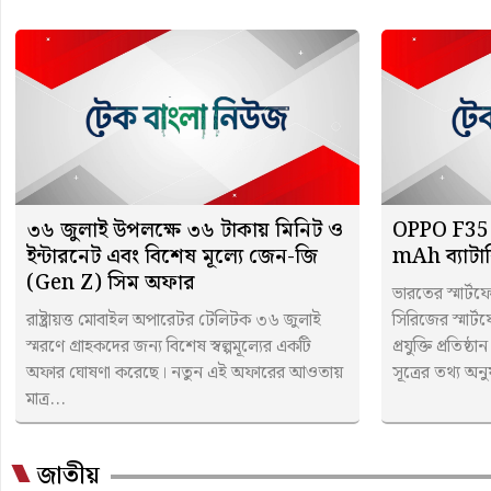
৩৬ জুলাই উপলক্ষে ৩৬ টাকায় মিনিট ও
OPPO F35 
ইন্টারনেট এবং বিশেষ মূল্যে জেন-জি
mAh ব্যাটার
(Gen Z) সিম অফার
ভারতের স্মার্
রাষ্ট্রায়ত্ত মোবাইল অপারেটর টেলিটক ৩৬ জুলাই
সিরিজের স্মার্
স্মরণে গ্রাহকদের জন্য বিশেষ স্বল্পমূল্যের একটি
প্রযুক্তি প্রতিষ
অফার ঘোষণা করেছে। নতুন এই অফারের আওতায়
সূত্রের তথ্য অনু
মাত্র...
জাতীয়