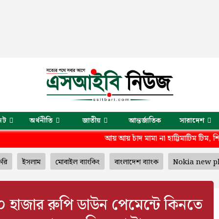
েট
অর্থনীতি
জাতীয়
আন্তর্জাতিক
সারাদেশ
আয় আয় চাঁদ মামা না হাট্টিমাটিম টিম, শিশুর প্রথম ছড়া 
করি
ইসলাম
মোবাইল ব্যাংকিং
বাংলাদেশ ব্যাংক
Nokia new p
২০ হাজার রুপি ডাউন পেমেন্টে কিনতে