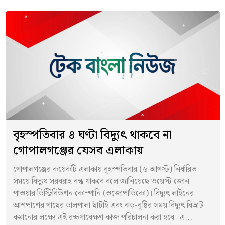
বৃহস্পতিবার ৪ ঘণ্টা বিদ্যুৎ থাকবে না
গোপালগঞ্জের যেসব এলাকায়
গোপালগঞ্জের কয়েকটি এলাকায় বৃহস্পতিবার (৬ আগস্ট) নির্ধারিত
সময়ে বিদ্যুৎ সরবরাহ বন্ধ থাকবে বলে জানিয়েছে ওয়েস্ট জোন
পাওয়ার ডিস্ট্রিবিউশন কোম্পানি (ওজোপাডিকো)। বিদ্যুৎ লাইনের
আশপাশের গাছের ডালপালা ছাঁটাই এবং ঝড়-বৃষ্টির সময় বিদ্যুৎ বিভ্রাট
কমানোর লক্ষ্যে এই রক্ষণাবেক্ষণ কাজ পরিচালনা করা হবে। এ...