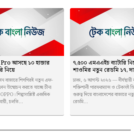
Pro আসছে ১০ হাজার
৭,৫০০ এমএএইচ ব্যাটারি নি
ি নিয়ে
শাওমির নতুন রেডমি ১৭, দ
টফোন বাজারে শিগগিরই নতুন এফ-
ঢাকা, ৬ আগস্ট ২০২৬ — দীর্ঘস্থায়ী ব্
টফোন উন্মোচন করতে যাচ্ছে চীনা
শক্তিশালী পারফরম্যান্স ও টেকসই
্ঠান OPPO। শিল্পসংশ্লিষ্ট একাধিক
গুরুত্ব দিয়ে বাংলাদেশের বাজারে নতু
যায়ী, চলতি...
রেডমি...