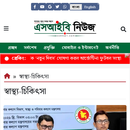
বাংলা
English
প্রচ্ছদ
সর্বশেষ
প্রযুক্তি
মোবাইল ও ইন্টারনেট
অর্থনীতি
জ
 হারানোর দিনকে ‘নতুন দিবস’ ঘোষণা করল আর্জেন্টিনা ফুটবল সংস্থা
ব্রেকিং:
স্বাস্থ্য-চিকিৎসা
স্বাস্থ্য-চিকিৎসা