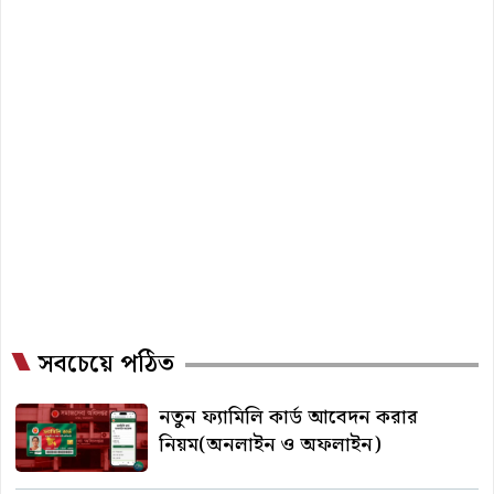
pagination
সবচেয়ে পঠিত
নতুন ফ্যামিলি কার্ড আবেদন করার
নিয়ম(অনলাইন ও অফলাইন)