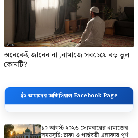
অনেকেই জানেন না ,নামাজে সবচেয়ে বড় ভুল
কোনটি?
👍 আমাদের অফিসিয়াল Facebook Page
১০ আগস্ট ২০২৬ সোমবারের নামাজের
সময়সূচি: ঢাকা ও পার্শ্ববর্তী এলাকার পূর্ণ