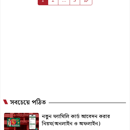
1
2
…
5
pagination
সবচেয়ে পঠিত
নতুন ফ্যামিলি কার্ড আবেদন করার
নিয়ম(অনলাইন ও অফলাইন)