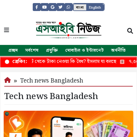
বাংলা
English
প্রচ্ছদ
সর্বশেষ
প্রযুক্তি
মোবাইল ও ইন্টারনেট
অর্থনীতি
জ
মতি ছাড়া পকেট থেকে টাকা নেওয়া কি বৈধ? ইসলাম যা বলছে
৭,৫০০ এম
ব্রেকিং:
Tech news Bangladesh
Tech news Bangladesh