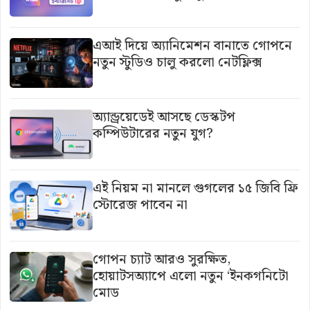
এআই দিয়ে অ্যানিমেশন বানাতে গোপনে
নতুন স্টুডিও চালু করলো নেটফ্লিক্স
অ্যান্ড্রয়েডেই আসছে ডেস্কটপ
কম্পিউটারের নতুন যুগ?
এই নিয়ম না মানলে গুগলের ১৫ জিবি ফ্রি
স্টোরেজ পাবেন না
গোপন চ্যাট আরও সুরক্ষিত,
হোয়াটসঅ্যাপে এলো নতুন ‘ইনকগনিটো
মোড