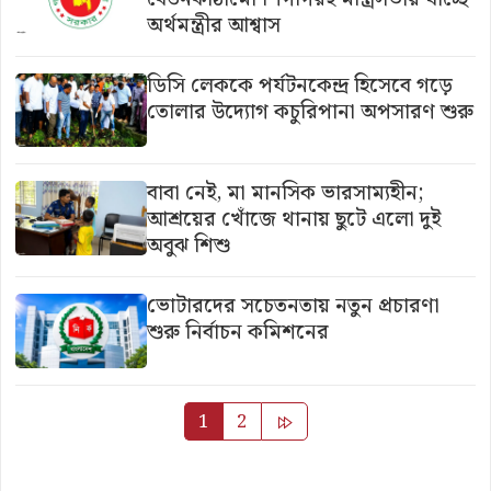
অর্থমন্ত্রীর আশ্বাস
ডিসি লেককে পর্যটনকেন্দ্র হিসেবে গড়ে
তোলার উদ্যোগ কচুরিপানা অপসারণ শুরু
বাবা নেই, মা মানসিক ভারসাম্যহীন;
আশ্রয়ের খোঁজে থানায় ছুটে এলো দুই
অবুঝ শিশু
ভোটারদের সচেতনতায় নতুন প্রচারণা
শুরু নির্বাচন কমিশনের
Posts
1
2
pagination