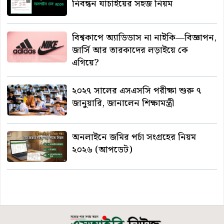
নিবন্ধন যাচাইয়ের সহজ নিয়ম
বিশ্বকাপে অ্যাডিডাস না নাইকি—বিজ্ঞাপন,
জার্সি আর তারকাদের লড়াইয়ে কে
এগিয়ে?
২০২৭ সালের এসএসসি পরীক্ষা শুরু ৭
জানুয়ারি, জানালেন শিক্ষামন্ত্রী
অনলাইনে জমির পর্চা সংগ্রহের নিয়ম
২০২৬ (আপডেট)