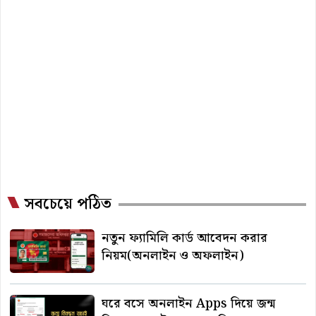
সবচেয়ে পঠিত
নতুন ফ্যামিলি কার্ড আবেদন করার
নিয়ম(অনলাইন ও অফলাইন)
ঘরে বসে অনলাইন Apps দিয়ে জন্ম