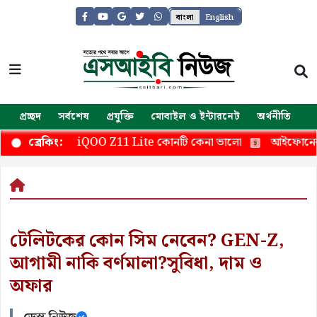
বাংলা
English
প্রচ্ছদ
সর্বশেষ
প্রযুক্তি
মোবাইল ও ইন্টারনেট
অর্থনীতি
জ
17 নাকি iQOO Z11 Lite কোনটি কেনা ভালো
আইফোনের জন্য 
ব্রেকিং:
টেলিটকের কোন সিম নেবেন? GEN-Z,
আগামী নাকি বর্ণমালা?সুবিধা, দাম ও
অফার