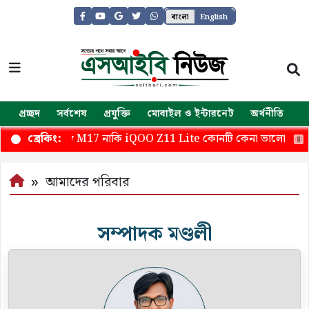
বাংলা
English
প্রচ্ছদ
সর্বশেষ
প্রযুক্তি
মোবাইল ও ইন্টারনেট
অর্থনীতি
জ
ng Galaxy M17 নাকি iQOO Z11 Lite কোনটি কেনা ভালো
আ
ব্রেকিং:
আমাদের পরিবার
সম্পাদক মণ্ডলী