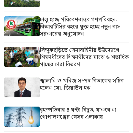
চালু হচ্ছে পরিবেশবান্ধব গণপরিবহন,
বিআরটিসির বহরে যুক্ত হচ্ছে নতুন বাস
সরকারের অনুমোদন
সিন্দুকছড়িতে সেনাবাহিনীর উউদ্যোগে
শিক্ষার্থীদের শিক্ষার্থীদের মাঝে ৬ শতাধিক
গাছের চারা বিতরণ
জ্বালানি ও খনিজ সম্পদ বিভাগের সচিব
হলেন মো. জিয়াউল হক
বৃহস্পতিবার ৪ ঘণ্টা বিদ্যুৎ থাকবে না
গোপালগঞ্জের যেসব এলাকায়