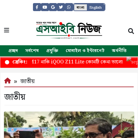
বাংলা
English
প্রচ্ছদ
সর্বশেষ
প্রযুক্তি
মোবাইল ও ইন্টারনেট
অর্থনীতি
জ
Galaxy M17 নাকি iQOO Z11 Lite কোনটি কেনা ভালো
ব্রেকিং:
জাতীয়
জাতীয়