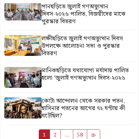
পানছড়িতে জুলাই গণঅভ্যুত্থান
দিবস-২০২৬ পালিত, বিজয়ীদের মাঝে
পুরস্কার বিতরণ
লক্ষীছড়িতে জুলাই গণঅভ্যুত্থান দিবস
উপলক্ষে আলোচনা সভা ও পুরস্কার
বিতরণ
মানিকছড়িতে যথাযোগ্য মর্যাদায় পালিত
হলো ‘জুলাই গণঅভ্যুত্থান দিবস-২০২৬
কোটা আন্দোলন থেকে সরকার পতন,
হাসিনার পতনের আগের ৭২ ঘণ্টায় কী
ঘটেছিল?
Posts
1
2
…
58