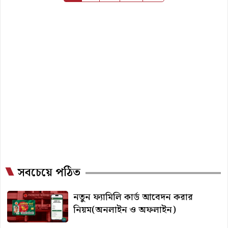
pagination
সবচেয়ে পঠিত
নতুন ফ্যামিলি কার্ড আবেদন করার
নিয়ম(অনলাইন ও অফলাইন)