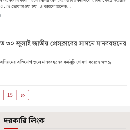
খেন অনেক শিক্ষার্থী। তবে বেশির ভাগ দেশের বিশ্ববিদ্যালয়ে ভর্তির ক্ষেত্রে ইংরেজি
ে IELTS স্কোর চাওয়া হয়। এ কারণে অনেক...
ণ
তে ৩০ জুলাই জাতীয় প্রেসক্লাবের সামনে মানববন্ধনের
রণে অনিয়মের অভিযোগ তুলে মানববন্ধনের কর্মসূচি ঘোষণা করেছে স্বতন্ত্র
Posts
…
15
pagination
দরকারি লিংক