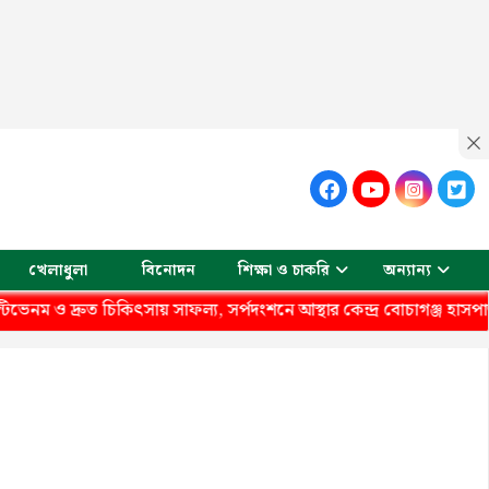
খেলাধুলা
বিনোদন
শিক্ষা ও চাকরি
অন্যান্য
ও দ্রুত চিকিৎসায় সাফল্য, সর্পদংশনে আস্থার কেন্দ্র বোচাগঞ্জ হাসপাতাল