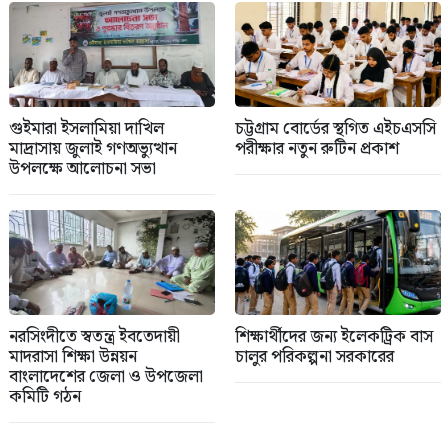
গুইমারা ইসলামিয়া দাখিল
চট্টগ্রাম বোর্ডের স্থগিত এইচএসসি
মাদ্রাসায় জুলাই গণঅভ্যুত্থান
পরীক্ষার নতুন রুটিন প্রকাশ
উপলক্ষে আলোচনা সভা
নরসিংদীতে স্বতন্ত্র ইবতেদায়ী
শিক্ষার্থীদের জন্য ইলেকট্রিক বাস
মাদরাসা শিক্ষা উন্নয়ন
চালুর পরিকল্পনা সরকারের
বাংলাদেশের জেলা ও উপজেলা
কমিটি গঠন