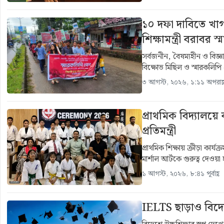
১০ দফা দাবিতে খাগড
শিক্ষামন্ত্রী বরাবর 
সর্বজনীন, বৈষম্যহীন ও বিজ্ঞা
বিক্ষোভ মিছিল ও স্মারকলিপি
৩ আগস্ট, ২০২৬, ১:১১ অপরাহ্
প্রাথমিক বিদ্যালয়ে 
প্রতিমন্ত্রী
প্রাথমিক শিক্ষায় ক্রীড়া কার্
মার্শাল আর্টকে গুরুত্ব দেওয়
১ আগস্ট, ২০২৬, ৮:৪১ পূর্বাহ্ণ
IELTS ছাড়াও বিদ