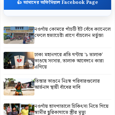
👍 আমাদের অফিসিয়াল Facebook Page
নওগাঁয় কোমরে পাঁচটি ইট বেঁধে ক্যানেলে
ফেলে হত্যাচেষ্টা প্রাণে বাঁচলেন মর্তুজা
ঢাকা মহানগরে প্রতি ঘণ্টায় ‘১ তালাক’
ভাঙছে সংসার, তালাক আবেদনে কারা
এগিয়ে
তিস্তার ভাঙনে নিঃস্ব পরিবারগুলোর
আর্তনাদ স্থায়ী বাঁধের দাবি
নওগাঁয় হাসপাতালে চিকিৎসা নিতে গিয়ে
স্বামীর ছুরিকাঘাতে স্ত্রীর মৃত্যু