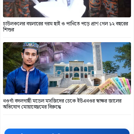
চাউলকলের বয়লারের গরম ছাই ও পানিতে পড়ে প্রাণ গেল ১২ বছরের
শিশুর
নওগাঁ বদলগাছী মডেল মসজিদের চেকে ইউএনওর স্বাক্ষর জালের
অভিযোগ মোয়াজ্জেমের বিরুদ্ধে