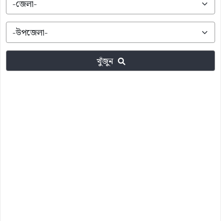
খুঁজুন