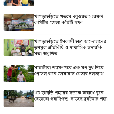
খাগড়াছড়িতে খতমে নবুওয়ত সংরক্ষণ
কমিটির জেলা কমিটি গঠন
খাগড়াছড়িতে ইসলামী ছাত্র আন্দোলনের
তৃণমূল প্রতিনিধি ও ষাণ্মাসিক তদারকি
সভা অনুষ্ঠিত
সাতক্ষীরা শ্যামনগরে এক মণ দুধ দিয়ে
গোসল করে জামায়াত নেতার দলত্যাগ
খাগড়াছড়ি শহরের সড়কে অবাধে ঘুরে
বেড়াচ্ছে গবাদিপশু, বাড়ছে দুর্ঘটনার শঙ্কা