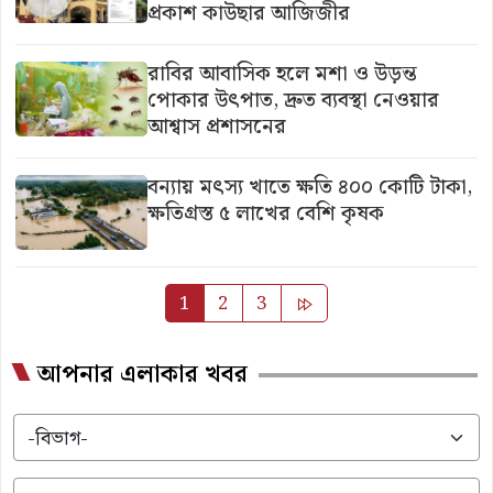
প্রকাশ কাউছার আজিজীর
রাবির আবাসিক হলে মশা ও উড়ন্ত
পোকার উৎপাত, দ্রুত ব্যবস্থা নেওয়ার
আশ্বাস প্রশাসনের
বন্যায় মৎস্য খাতে ক্ষতি ৪০০ কোটি টাকা,
ক্ষতিগ্রস্ত ৫ লাখের বেশি কৃষক
1
2
3
আপনার এলাকার খবর