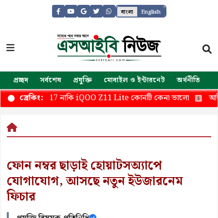
বাংলা
English
প্রচ্ছদ
সর্বশেষ
প্রযুক্তি
মোবাইল ও ইন্টারনেট
অর্থনীতি
জ
laxy M17 নাকি iQOO Z11 Lite কোনটি কেনা ভালো
আইফোনে
ব্রেকিং:
ফোন নম্বর ছাড়াই হোয়াটসঅ্যাপে
যোগাযোগ, আসছে নতুন ইউজারনেম
ফিচার