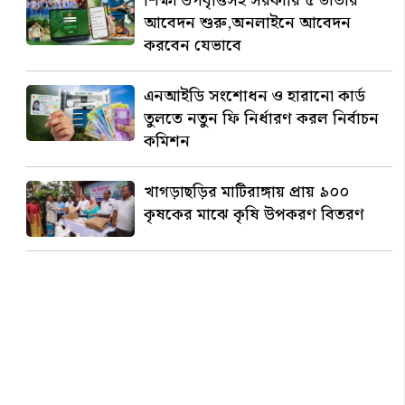
শিক্ষা উপবৃত্তিসহ সরকারি ৫ ভাতার
আবেদন শুরু,অনলাইনে আবেদন
করবেন যেভাবে
এনআইডি সংশোধন ও হারানো কার্ড
তুলতে নতুন ফি নির্ধারণ করল নির্বাচন
কমিশন
খাগড়াছড়ির মাটিরাঙ্গায় প্রায় ৯০০
কৃষকের মাঝে কৃষি উপকরণ বিতরণ