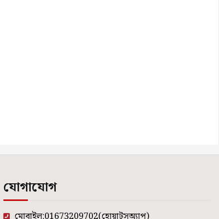
যোগাযোগ
মোবাইল:01673209702(হোয়াটসঅ্যাপ)