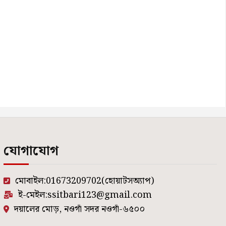
যোগাযোগ
মোবাইল:01673209702(হোয়াটসঅ্যাপ)
ই-মেইল:ssitbari123@gmail.com
দয়ালের মোড়, নওগাঁ সদর নওগাঁ-৬৫০০