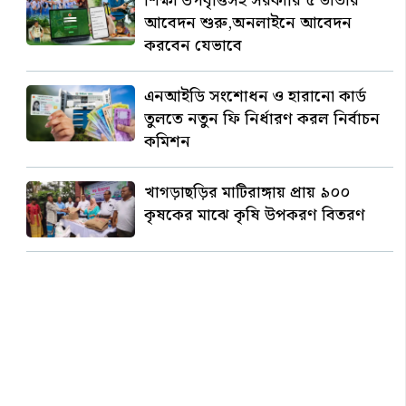
শিক্ষা উপবৃত্তিসহ সরকারি ৫ ভাতার
আবেদন শুরু,অনলাইনে আবেদন
করবেন যেভাবে
এনআইডি সংশোধন ও হারানো কার্ড
তুলতে নতুন ফি নির্ধারণ করল নির্বাচন
কমিশন
খাগড়াছড়ির মাটিরাঙ্গায় প্রায় ৯০০
কৃষকের মাঝে কৃষি উপকরণ বিতরণ