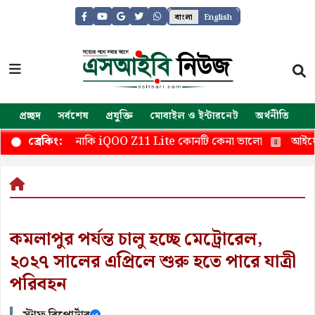
বাংলা
English
প্রচ্ছদ
সর্বশেষ
প্রযুক্তি
মোবাইল ও ইন্টারনেট
অর্থনীতি
জ
y M17 নাকি iQOO Z11 Lite কোনটি কেনা ভালো
আইফোনের জন
ব্রেকিং:
কমলাপুর পর্যন্ত চালু হচ্ছে মেট্রোরেল,
২০২৭ সালের এপ্রিলে শুরু হতে পারে যাত্রী
পরিবহন