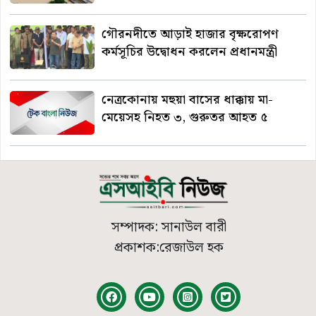
গৌরনদীতে আড়াই হাজার বৃক্ষরোপণ
কর্মসূচির উদ্বোধন করলেন প্রধানমন্ত্রী
নেত্রকোনায় মহুয়া বাসের ধাক্কায় মা-
মেয়েসহ নিহত ৩, গুরুতর আহত ৫
সম্পাদক: সানাউল বারী
প্রকাশক:রেজাউল হক