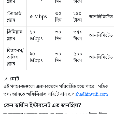
প্ল্যান
দিন
টাকা
স্ট্যান্ডার্ড
৩০
২৫০
৫ Mbps
আনলিমিটেড
প্ল্যান
দিন
টাকা
প্রিমিয়াম
১০
৩০
৩৫০
আনলিমিটেড
প্ল্যান
Mbps
দিন
টাকা
বিজনেস/
২০
৩০
৫০০
অফিস
আনলিমিটেড
Mbps
দিন
টাকা
প্ল্যান
📌
নোট:
এই প্যাকেজগুলো এলাকাভেদে পরিবর্তিত হতে পারে। সঠিক
তথ্য জানতে অফিসিয়াল সাইটে যান 👉
shadhinwifi.com
কেন স্বাধীন ইন্টারনেট এত জনপ্রিয়?