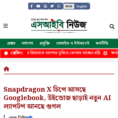
বাংলা
English
প্রচ্ছদ
সর্বশেষ
প্রযুক্তি
মোবাইল ও ইন্টারনেট
অর্থনীতি
জ
িলেন, এবার রিয়ালকে হতাশায় ডুবিয়ে কোথায় যাচ্ছেন রদ্রি
ক্ষমতা নি
ব্রেকিং:
Snapdragon X চিপে আসছে
Googlebook, উইন্ডোজ ছাড়াই নতুন AI
ল্যাপটপ আনছে গুগল