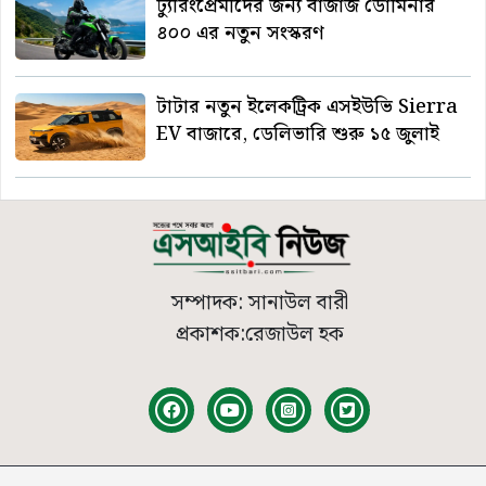
ট্যুরিংপ্রেমীদের জন্য বাজাজ ডোমিনার
৪০০ এর নতুন সংস্করণ
টাটার নতুন ইলেকট্রিক এসইউভি Sierra
EV বাজারে, ডেলিভারি শুরু ১৫ জুলাই
সম্পাদক: সানাউল বারী
প্রকাশক:রেজাউল হক
© 2026
SIB News
| সর্বস্বত্ব সংরক্ষিত