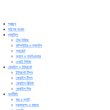
প্রচ্ছদ
সর্বশেষ সংবাদ
প্রযুক্তি
টেক নিউজ
কম্পিউটার ও ল্যাপটপ
গ্যাজেট
অ্যাপ ও সফটওয়্যার
এআই নিউজ
মোবাইল ও ইন্টারনেট
ইন্টারনেট টিপস
মোবাইল টিপস
মোবাইল রিভিউ
মোবাইল সিম
অর্থনীতি
কর ও ভ্যাট
দ্রব্যমূল্য ও বাজার