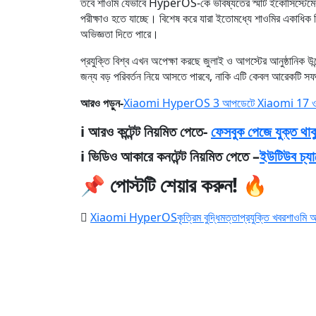
তবে শাওমি যেভাবে HyperOS-কে ভবিষ্যতের স্মার্ট ইকোসিস্টেমের ক
পরীক্ষাও হতে যাচ্ছে। বিশেষ করে যারা ইতোমধ্যে শাওমির একাধিক ড
অভিজ্ঞতা দিতে পারে।
প্রযুক্তি বিশ্ব এখন অপেক্ষা করছে জুলাই ও আগস্টের আনুষ্ঠানি
জন্য বড় পরিবর্তন নিয়ে আসতে পারবে, নাকি এটি কেবল আরেকটি স
আরও পড়ুন-
Xiaomi HyperOS 3 আপডেটে Xiaomi 17 ও Re
ℹ️ আরও কন্টেন্ট নিয়মিত পেতে-
ফেসবুক পেজে যুক্ত থাক
ℹ️ ভিডিও আকারে কনটেন্ট নিয়মিত পেতে –
ইউটিউব চ্যা
📌 পোস্টটি শেয়ার করুন! 🔥
Xiaomi HyperOS
কৃত্রিম বুদ্ধিমত্তা
প্রযুক্তি খবর
শাওমি 