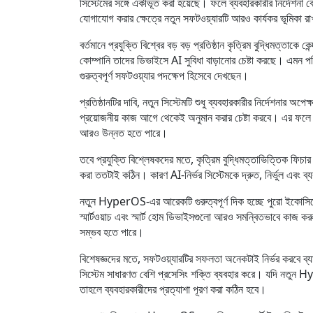
সিস্টেমের সঙ্গে একীভূত করা হয়েছে। ফলে ব্যবহারকারীর নির্দেশনা ব
যোগাযোগ করার ক্ষেত্রে নতুন সফটওয়্যারটি আরও কার্যকর ভূমিকা র
বর্তমানে প্রযুক্তি বিশ্বের বড় বড় প্রতিষ্ঠান কৃত্রিম বুদ্ধিমত্তাক
কোম্পানি তাদের ডিভাইসে AI সুবিধা বাড়ানোর চেষ্টা করছে। এ
গুরুত্বপূর্ণ সফটওয়্যার পদক্ষেপ হিসেবে দেখছেন।
প্রতিষ্ঠানটির দাবি, নতুন সিস্টেমটি শুধু ব্যবহারকারীর নির্দেশনার অপ
প্রয়োজনীয় কাজ আগে থেকেই অনুমান করার চেষ্টা করবে। এর ফলে ব
আরও উন্নত হতে পারে।
তবে প্রযুক্তি বিশ্লেষকদের মতে, কৃত্রিম বুদ্ধিমত্তাভিত্তিক ফিচ
করা ততটাই কঠিন। কারণ AI-নির্ভর সিস্টেমকে দ্রুত, নির্ভুল এবং ব্
নতুন HyperOS-এর আরেকটি গুরুত্বপূর্ণ দিক হচ্ছে পুরো ইকোসিস্টেম
স্মার্টওয়াচ এবং স্মার্ট হোম ডিভাইসগুলো আরও সমন্বিতভাবে কাজ
সম্ভব হতে পারে।
বিশেষজ্ঞদের মতে, সফটওয়্যারটির সফলতা অনেকটাই নির্ভর করবে ব্য
সিস্টেম সাধারণত বেশি প্রসেসিং শক্তি ব্যবহার করে। যদি নতুন H
তাহলে ব্যবহারকারীদের প্রত্যাশা পূরণ করা কঠিন হবে।