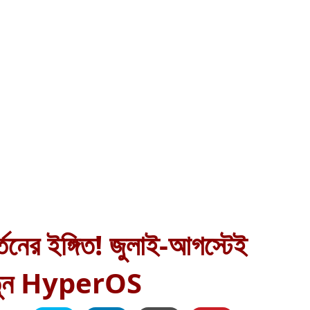
্তনের ইঙ্গিত! জুলাই-আগস্টেই
তুন HyperOS