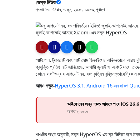
ডেস্ক নিউজ
প্রকাশিত: শনিবার, ৬ জুন, ২০২৬, ১০:৩২ পূর্বাহ্ণ
জুলাই-আগস্টেই আসছে Xiaomi-এর নতুন HyperOS
স্মার্টফোন, ট্যাবলেট এবং স্মার্ট হোম ডিভাইসের অভিজ্ঞতাকে আরও
প্রযুক্তি প্রতিষ্ঠানটি জানিয়েছে, আগামী জুলাই ও আগস্ট মাসে ত
কোনো সফটওয়্যার আপডেট নয়, বরং কৃত্রিম বুদ্ধিমত্তাকেন্দ্রিক একট
আরও পড়ুন-
HyperOS 3.1: Android 16-এর দারুণ Quick
আইফোনের জন্য দ্রুত আসতে পারে iOS 26.
আগস্ট ৯, ২০২৬
শাওমির তথ্য অনুযায়ী, নতুন HyperOS-এর মূল ভিত্তি হবে উ