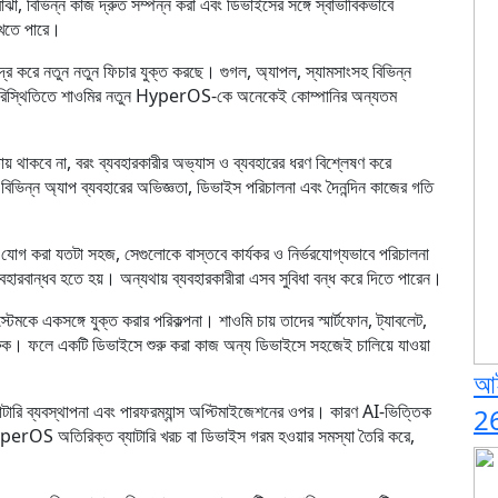
োঝা, বিভিন্ন কাজ দ্রুত সম্পন্ন করা এবং ডিভাইসের সঙ্গে স্বাভাবিকভাবে
াখতে পারে।
ে কেন্দ্র করে নতুন নতুন ফিচার যুক্ত করছে। গুগল, অ্যাপল, স্যামসাংসহ বিভিন্ন
মন পরিস্থিতিতে শাওমির নতুন HyperOS-কে অনেকেই কোম্পানির অন্যতম
েক্ষায় থাকবে না, বরং ব্যবহারকারীর অভ্যাস ও ব্যবহারের ধরণ বিশ্লেষণ করে
িভিন্ন অ্যাপ ব্যবহারের অভিজ্ঞতা, ডিভাইস পরিচালনা এবং দৈনন্দিন কাজের গতি
ার যোগ করা যতটা সহজ, সেগুলোকে বাস্তবে কার্যকর ও নির্ভরযোগ্যভাবে পরিচালনা
যবহারবান্ধব হতে হয়। অন্যথায় ব্যবহারকারীরা এসব সুবিধা বন্ধ করে দিতে পারেন।
কে একসঙ্গে যুক্ত করার পরিকল্পনা। শাওমি চায় তাদের স্মার্টফোন, ট্যাবলেট,
 করুক। ফলে একটি ডিভাইসে শুরু করা কাজ অন্য ডিভাইসে সহজেই চালিয়ে যাওয়া
আই
াটারি ব্যবস্থাপনা এবং পারফরম্যান্স অপ্টিমাইজেশনের ওপর। কারণ AI-ভিত্তিক
2
yperOS অতিরিক্ত ব্যাটারি খরচ বা ডিভাইস গরম হওয়ার সমস্যা তৈরি করে,