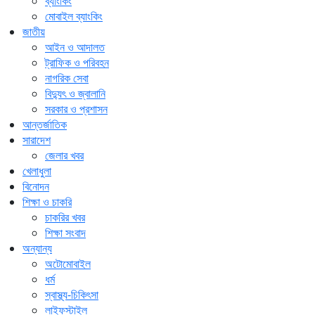
ব্যাংকিং
মোবাইল ব্যাংকিং
জাতীয়
আইন ও আদালত
ট্রাফিক ও পরিবহন
নাগরিক সেবা
বিদ্যুৎ ও জ্বালানি
সরকার ও প্রশাসন
আন্তর্জাতিক
সারাদেশ
জেলার খবর
খেলাধুলা
বিনোদন
শিক্ষা ও চাকরি
চাকরির খবর
শিক্ষা সংবাদ
অন্যান্য
অটোমোবাইল
ধর্ম
স্বাস্থ্য-চিকিৎসা
লাইফস্টাইল