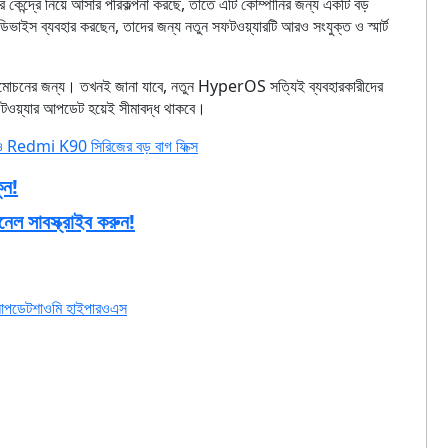
েন্দ্রে নিয়ে আসার পরিকল্পনা করছে, তাতে এটি কোম্পানির জন্য একটি বড়
িভাইস ব্যবহার করছেন, তাদের জন্য নতুন সফটওয়্যারটি আরও সংযুক্ত ও স্মার্ট
ক উন্মোচনের জন্য। তখনই জানা যাবে, নতুন HyperOS সত্যিই ব্যবহারকারীদের
ফটওয়্যার আপডেট হয়েই সীমাবদ্ধ থাকবে।
dmi K90 সিরিজের বড় বাগ ফিক্স
ুন!
নেল সাবস্ক্রাইব করুন!
আপডেট
শাওমি হাইপারওএস