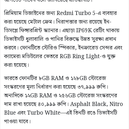
আপডেট পাবেন বলে জানিয়েছে প্রতিষ্ঠানটি।
প্রিমিয়াম ডিজাইনের জন্য Redmi Turbo 5-এ ব্যবহার
করা হয়েছে মেটাল ফ্রেম। নিরাপত্তার জন্য রয়েছে ইন-
ডিসপ্লে ফিঙ্গারপ্রিন্ট স্ক্যানার। এছাড়া IP69K রেটিং থাকায়
ডিভাইসটি ধুলাবালি ও পানির বিরুদ্ধে উন্নত সুরক্ষা প্রদান
করবে। ফোনটিতে স্টেরিও স্পিকার, ইনফ্রারেড সেন্সর এবং
ক্যামেরা মডিউলের ভেতরে RGB Ring Light-ও যুক্ত
করা হয়েছে।
ভারতে ফোনটির ৮GB RAM ও ১২৮GB স্টোরেজ
সংস্করণের মূল্য নির্ধারণ করা হয়েছে ৩৭,৯৯৯ রুপি।
অন্যদিকে ১২GB RAM ও ২৫৬GB স্টোরেজ সংস্করণের
দাম রাখা হয়েছে ৪০,৯৯৯ রুপি। Asphalt Black, Nitro
Blue এবং Turbo White—এই তিনটি রঙে ডিভাইসটি
পাওয়া যাবে।