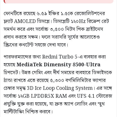
ফোনটিতে রয়েছে ৬.৫৯ ইঞ্চির ১.৫কে রেজোলিউশনের
ফ্ল্যাট AMOLED ডিসপ্লে। ডিসপ্লেটি ১২০Hz রিফ্রেশ রেট
সমর্থন করে এবং সর্বোচ্চ ৩,৫০০ নিটস পিক ব্রাইটনেস
প্রদান করতে সক্ষম। ফলে সরাসরি সূর্যের আলোতেও
স্ক্রিনের কনটেন্ট সহজে দেখা যাবে।
পারফরম্যান্সের জন্য Redmi Turbo 5-এ ব্যবহার করা
হয়েছে
MediaTek Dimensity 8500-Ultra
চিপসেট। উন্নত গেমিং এবং দীর্ঘ সময়ের ব্যবহারে ডিভাইসকে
ঠান্ডা রাখতে এতে রয়েছে ৫,৩০০ বর্গমিলিমিটার ভ্যাপার
চেম্বার সমৃদ্ধ 3D Ice Loop Cooling System। এর সঙ্গে
সর্বোচ্চ ১২GB LPDDR5X RAM এবং UFS 4.1 স্টোরেজ
প্রযুক্তি যুক্ত করা হয়েছে, যা দ্রুত অ্যাপ লোডিং এবং স্মুথ
মাল্টিটাস্কিং নিশ্চিত করবে।