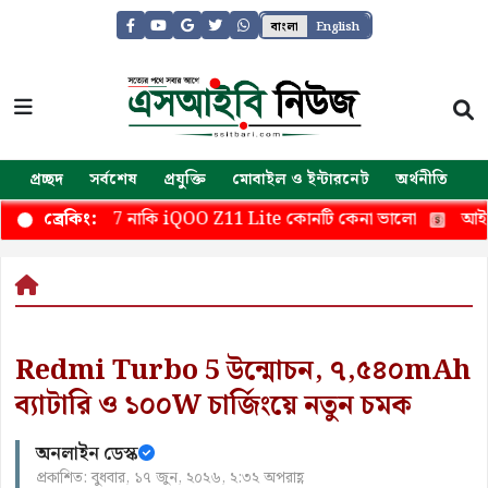
বাংলা
English
প্রচ্ছদ
সর্বশেষ
প্রযুক্তি
মোবাইল ও ইন্টারনেট
অর্থনীতি
জ
axy M17 নাকি iQOO Z11 Lite কোনটি কেনা ভালো
আইফোনের 
ব্রেকিং:
Redmi Turbo 5 উন্মোচন, ৭,৫৪০mAh
ব্যাটারি ও ১০০W চার্জিংয়ে নতুন চমক
অনলাইন ডেস্ক
প্রকাশিত: বুধবার, ১৭ জুন, ২০২৬, ২:৩২ অপরাহ্ণ