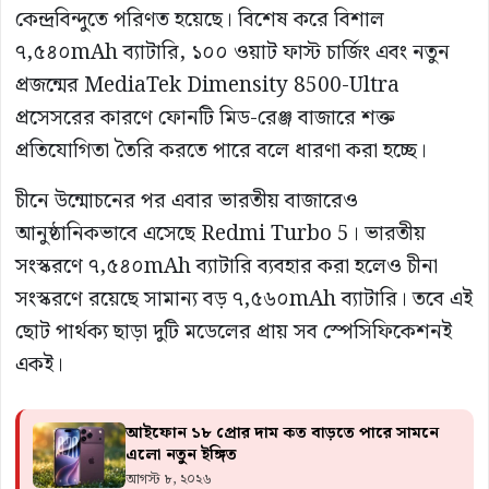
কেন্দ্রবিন্দুতে পরিণত হয়েছে। বিশেষ করে বিশাল
৭,৫৪০mAh ব্যাটারি, ১০০ ওয়াট ফাস্ট চার্জিং এবং নতুন
প্রজন্মের MediaTek Dimensity 8500-Ultra
প্রসেসরের কারণে ফোনটি মিড-রেঞ্জ বাজারে শক্ত
প্রতিযোগিতা তৈরি করতে পারে বলে ধারণা করা হচ্ছে।
চীনে উন্মোচনের পর এবার ভারতীয় বাজারেও
আনুষ্ঠানিকভাবে এসেছে Redmi Turbo 5। ভারতীয়
সংস্করণে ৭,৫৪০mAh ব্যাটারি ব্যবহার করা হলেও চীনা
সংস্করণে রয়েছে সামান্য বড় ৭,৫৬০mAh ব্যাটারি। তবে এই
ছোট পার্থক্য ছাড়া দুটি মডেলের প্রায় সব স্পেসিফিকেশনই
একই।
আইফোন ১৮ প্রোর দাম কত বাড়তে পারে সামনে
এলো নতুন ইঙ্গিত
আগস্ট ৮, ২০২৬