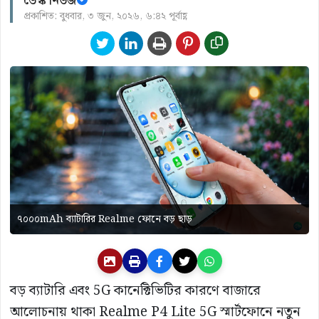
ডেস্ক নিউজ
প্রকাশিত: বুধবার, ৩ জুন, ২০২৬, ৬:৪২ পূর্বাহ্ণ
৭০০০mAh ব্যাটারির Realme ফোনে বড় ছাড়
বড় ব্যাটারি এবং 5G কানেক্টিভিটির কারণে বাজারে
আলোচনায় থাকা Realme P4 Lite 5G স্মার্টফোনে নতুন