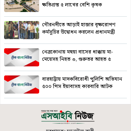
ক্ষতিগ্রস্ত ৫ লাখের বেশি কৃষক
গৌরনদীতে আড়াই হাজার বৃক্ষরোপণ
কর্মসূচির উদ্বোধন করলেন প্রধানমন্ত্রী
নেত্রকোনায় মহুয়া বাসের ধাক্কায় মা-
মেয়েসহ নিহত ৩, গুরুতর আহত ৫
বারহাট্টায় মাদকবিরোধী পুলিশি অভিযান
৫০০ পিস ইয়াবাসহ কারবারি আটক