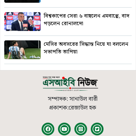
বিশ্বকাপের সেরা ৬ বাছলেন এমবাপ্পে, বাদ
পড়লেন রোনালদো
মেসির অবসরের সিদ্ধান্ত নিয়ে যা বললেন
সভাপতি তাপিয়া
সম্পাদক: সানাউল বারী
প্রকাশক:রেজাউল হক