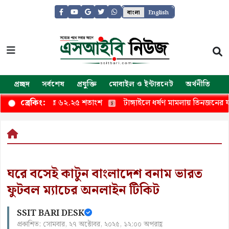
বাংলা
English
প্রচ্ছদ
সর্বশেষ
প্রযুক্তি
মোবাইল ও ইন্টারনেট
অর্থনীতি
জ
 পাসের হার ৬২.২৫ শতাংশ
টাঙ্গাইলে ধর্ষণ মামলায় তিনজনের যাবজ্জী
ব্রেকিং:
ঘরে বসেই কাটুন বাংলাদেশ বনাম ভারত
ফুটবল ম্যাচের অনলাইন টিকিট
SSIT BARI DESK
প্রকাশিত: সোমবার, ২৭ অক্টোবর, ২০২৫, ১২:০০ অপরাহ্ণ