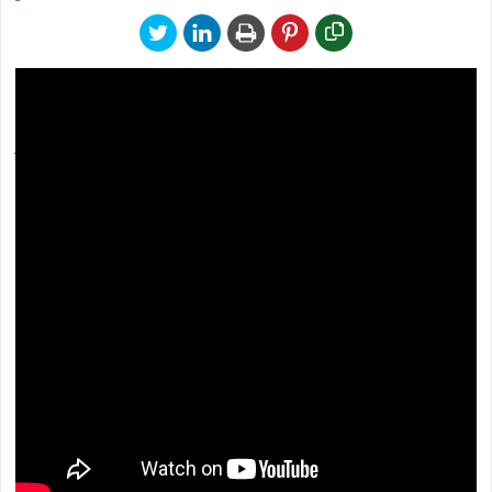
ফ্রি রাউটারসহ রবি WiFi কীভাবে অর্ডার করবেন,
সংযোগ নিতে কত টাকা লাগবে, মাসিক প্যাকেজের দাম
এবং আবেদন প্রক্রিয়া সম্পর্কে বিস্তারিত জানুন এই
ভিডিওতে।