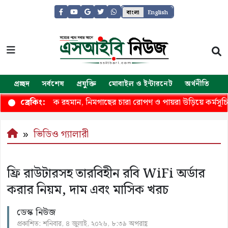
বাংলা
English
প্রচ্ছদ
সর্বশেষ
প্রযুক্তি
মোবাইল ও ইন্টারনেট
অর্থনীতি
জ
সমাবেশে তারেক রহমান, নিমগাছের চারা রোপণ ও পায়রা উড়িয়ে কর্মসূচির 
ব্রেকিং:
ভিডিও গ্যালারী
ফ্রি রাউটারসহ তারবিহীন রবি WiFi অর্ডার
করার নিয়ম, দাম এবং মাসিক খরচ
ডেস্ক নিউজ
প্রকাশিত: শনিবার, ৪ জুলাই, ২০২৬, ৮:৩৯ অপরাহ্ণ