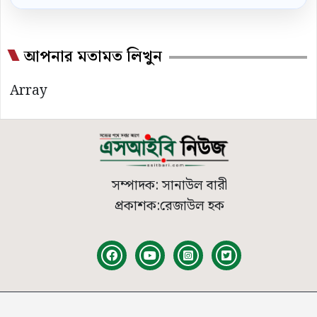
আপনার মতামত লিখুন
Array
সম্পাদক: সানাউল বারী
প্রকাশক:রেজাউল হক
© 2026
SIB News
| সর্বস্বত্ব সংরক্ষিত