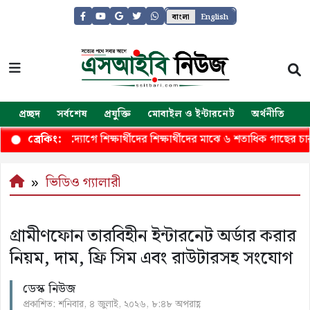
বাংলা
English
প্রচ্ছদ
সর্বশেষ
প্রযুক্তি
মোবাইল ও ইন্টারনেট
অর্থনীতি
জ
েনাবাহিনীর উউদ্যোগে শিক্ষার্থীদের শিক্ষার্থীদের মাঝে ৬ শতাধিক গাছের চার
ব্রেকিং:
ভিডিও গ্যালারী
গ্রামীণফোন তারবিহীন ইন্টারনেট অর্ডার করার
নিয়ম, দাম, ফ্রি সিম এবং রাউটারসহ সংযোগ
ডেস্ক নিউজ
প্রকাশিত: শনিবার, ৪ জুলাই, ২০২৬, ৮:৪৮ অপরাহ্ণ