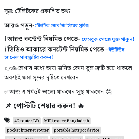
সূত্র: টেলিটকের প্রকাশিত তথ্য।
আরও পড়ুন-
টেলিটক জেন জি সিমের সুবিধা
ℹ️ আরও কন্টেন্ট নিয়মিত পেতে-
ফেসবুক পেজে যুক্ত থাকুন!
ℹ️ ভিডিও আকারে কনটেন্ট নিয়মিত পেতে –
ইউটিউব
চ্যানেল সাবস্ক্রাইব করুন!
👉🙏লেখার মধ্যে ভাষা জনিত কোন ভুল ত্রুটি হয়ে থাকলে
অবশ্যই ক্ষমা সুন্দর দৃষ্টিতে দেখবেন।
✅আজ এ পর্যন্তই ভালো থাকবেন সুস্থ থাকবেন 🤔
📌 পোস্টটি শেয়ার করুন! 🔥
4G router BD
MiFi router Bangladesh
pocket internet router
portable hotspot device