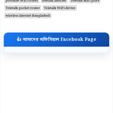
portable WiFi router
teletalk internet
Teletalk MiFi price
Teletalk pocket router
Teletalk WiFi device
wireless internet Bangladesh
👍 আমাদের অফিসিয়াল Facebook Page