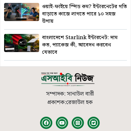
ওয়াই-ফাইয়ে স্পিড কম? ইন্টারনেটের গতি
বাড়াতে কাজে লাগতে পারে ১০ সহজ
উপায়
বাংলাদেশে Starlink ইন্টারনেট: দাম
কত, প্যাকেজ কী, আবেদন করবেন
যেভাবে
সম্পাদক: সানাউল বারী
প্রকাশক:রেজাউল হক