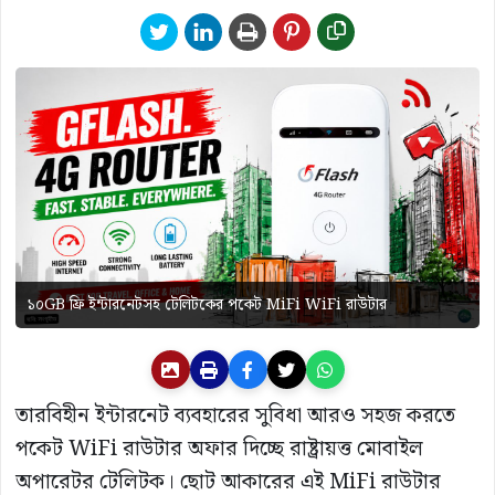
১০GB ফ্রি ইন্টারনেটসহ টেলিটকের পকেট MiFi WiFi রাউটার
তারবিহীন ইন্টারনেট ব্যবহারের সুবিধা আরও সহজ করতে
পকেট WiFi রাউটার অফার দিচ্ছে রাষ্ট্রায়ত্ত মোবাইল
অপারেটর টেলিটক। ছোট আকারের এই MiFi রাউটার