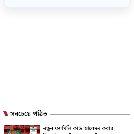
সবচেয়ে পঠিত
নতুন ফ্যামিলি কার্ড আবেদন করার