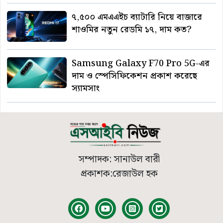
৭,৫০০ এমএএইচ ব্যাটারি নিয়ে বাজারে
শাওমির নতুন রেডমি ১৭, দাম কত?
Samsung Galaxy F70 Pro 5G-এর
দাম ও স্পেসিফিকেশন প্রকাশ করেছে
স্যামসাং
সম্পাদক: সানাউল বারী
প্রকাশক:রেজাউল হক