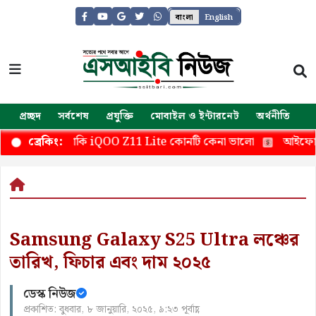
বাংলা
English
প্রচ্ছদ
সর্বশেষ
প্রযুক্তি
মোবাইল ও ইন্টারনেট
অর্থনীতি
জ
 M17 নাকি iQOO Z11 Lite কোনটি কেনা ভালো
আইফোনের জন্
ব্রেকিং:
Samsung Galaxy S25 Ultra লঞ্চের
তারিখ, ফিচার এবং দাম ২০২৫
ডেস্ক নিউজ
প্রকাশিত: বুধবার, ৮ জানুয়ারি, ২০২৫, ৯:২৩ পূর্বাহ্ণ