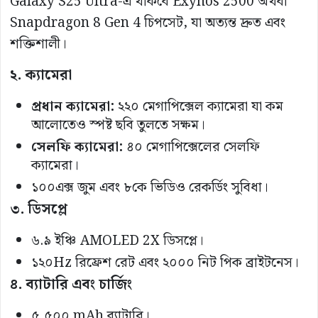
Galaxy S25 Ultra-এ থাকবে Exynos 2500 অথবা
Snapdragon 8 Gen 4 চিপসেট, যা অত্যন্ত দ্রুত এবং
শক্তিশালী।
২. ক্যামেরা
প্রধান ক্যামেরা:
২২০ মেগাপিক্সেল ক্যামেরা যা কম
আলোতেও স্পষ্ট ছবি তুলতে সক্ষম।
সেলফি ক্যামেরা:
৪০ মেগাপিক্সেলের সেলফি
ক্যামেরা।
১০০এক্স জুম এবং ৮কে ভিডিও রেকর্ডিং সুবিধা।
৩. ডিসপ্লে
৬.৯ ইঞ্চি AMOLED 2X ডিসপ্লে।
১২০Hz রিফ্রেশ রেট এবং ২০০০ নিট পিক ব্রাইটনেস।
৪. ব্যাটারি এবং চার্জিং
৫,৫০০ mAh ব্যাটারি।