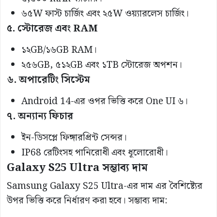
৬৫W ফাস্ট চার্জিং এবং ২৫W ওয়্যারলেস চার্জিং।
৫. স্টোরেজ এবং RAM
১২GB/১৬GB RAM।
২৫৬GB, ৫১২GB এবং ১TB স্টোরেজ অপশন।
৬. অপারেটিং সিস্টেম
Android 14-এর ওপর ভিত্তি করে One UI ৬।
৭. অন্যান্য ফিচার
ইন-ডিসপ্লে ফিঙ্গারপ্রিন্ট সেন্সর।
IP68 রেটিংসহ পানিরোধী এবং ধূলোরোধী।
Galaxy S25 Ultra সম্ভাব্য দাম
Samsung Galaxy S25 Ultra-এর দাম এর বৈশিষ্ট্যের
উপর ভিত্তি করে নির্ধারণ করা হবে। সম্ভাব্য দাম: