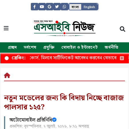
বাংলা
English
প্রচ্ছদ
সর্বশেষ
প্রযুক্তি
মোবাইল ও ইন্টারনেট
অর্থনীতি
জ
গলের এআই কোর্স, মিলবে সার্টিফিকেট আবেদন করবেন যেভাবে
নওগাঁ
ব্রেকিং:
নতুন মডেলের জন্য কি বিদায় নিচ্ছে বাজাজ
পালসার ১২৫?
অটোমোবাইল প্রতিনিধি
প্রকাশিত: বৃহস্পতিবার, ২ জুলাই, ২০২৬, ৮:২১ অপরাহ্ণ