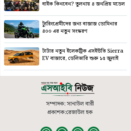
বাইক কিনবেন? তুলনায় ৪ জনপ্রিয় মডেল
ট্যুরিংপ্রেমীদের জন্য বাজাজ ডোমিনার
৪০০ এর নতুন সংস্করণ
টাটার নতুন ইলেকট্রিক এসইউভি Sierra
EV বাজারে, ডেলিভারি শুরু ১৫ জুলাই
সম্পাদক: সানাউল বারী
প্রকাশক:রেজাউল হক