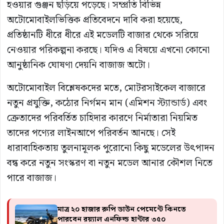
হওয়ার গুঞ্জন ছড়িয়ে পড়েছে। সম্প্রতি বিভিন্ন
অটোমোবাইলভিত্তিক প্রতিবেদনে দাবি করা হয়েছে,
প্রতিষ্ঠানটি ধীরে ধীরে এই মডেলটি বাজার থেকে সরিয়ে
নেওয়ার পরিকল্পনা করছে। যদিও এ বিষয়ে এখনো কোনো
আনুষ্ঠানিক ঘোষণা দেয়নি বাজাজ অটো।
অটোমোবাইল বিশ্লেষকদের মতে, মোটরসাইকেল বাজারে
নতুন প্রযুক্তি, কঠোর নির্গমন মান (এমিশন স্ট্যান্ডার্ড) এবং
ক্রেতাদের পরিবর্তিত চাহিদার কারণে নির্মাতারা নিয়মিত
তাদের পণ্যের লাইনআপে পরিবর্তন আনছে। সেই
ধারাবাহিকতায় তুলনামূলক পুরোনো কিছু মডেলের উৎপাদন
বন্ধ করে নতুন সংস্করণ বা নতুন মডেল আনার কৌশল নিতে
পারে বাজাজ।
মাত্র ২০ হাজার রুপি ডাউন পেমেন্টে কিনতে
পারবেন রয়্যাল এনফিল্ড হান্টার ৩৫০