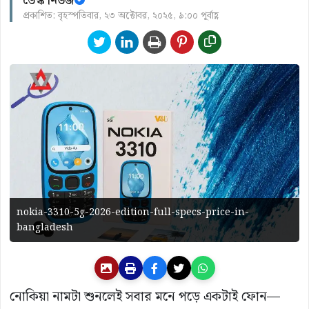
ডেস্ক নিউজ
প্রকাশিত: বৃহস্পতিবার, ২৩ অক্টোবর, ২০২৫, ৯:০০ পূর্বাহ্ণ
nokia-3310-5g-2026-edition-full-specs-price-in-
bangladesh
নোকিয়া নামটা শুনলেই সবার মনে পড়ে একটাই ফোন—