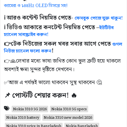
ক্যামেরা ও ১৪৪Hz OLED ডিসপ্লে সহ!
ℹ️ আরও কন্টেন্ট নিয়মিত পেতে-
ফেসবুক পেজে যুক্ত থাকুন!
ℹ️ ভিডিও আকারে কনটেন্ট নিয়মিত পেতে –
ইউটিউব
চ্যানেল সাবস্ক্রাইব করুন!
👉
টেক নিউজের সকল খবর সবার আগে পেতে
গুগল
!
নিউজ চ্যানেল ফলো করুন
👉🙏লেখার মধ্যে ভাষা জনিত কোন ভুল ত্রুটি হয়ে থাকলে
অবশ্যই ক্ষমা সুন্দর দৃষ্টিতে দেখবেন।
✅আজ এ পর্যন্তই ভালো থাকবেন সুস্থ থাকবেন 🤔
📌 পোস্টটি শেয়ার করুন! 🔥
Nokia 3310 5G 2026
Nokia 3310 5G specs
Nokia 3310 battery
Nokia 3310 new model 2026
Nokia 3310 price in Bangladesh
Nokia Bangladesh