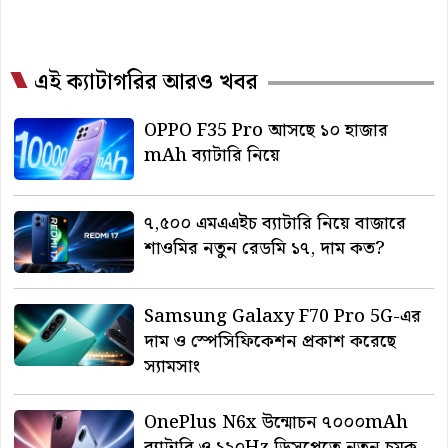
এই ক্যাটাগরির আরও খবর
OPPO F35 Pro আসছে ১০ হাজার
mAh ব্যাটারি নিয়ে
৭,৫০০ এমএএইচ ব্যাটারি নিয়ে বাজারে
শাওমির নতুন রেডমি ১৭, দাম কত?
Samsung Galaxy F70 Pro 5G-এর
দাম ও স্পেসিফিকেশন প্রকাশ করেছে
স্যামসাং
OnePlus N6x উন্মোচন ৭০০০mAh
ব্যাটারি ও ১২০Hz ডিসপ্লেতে নতুন চমক