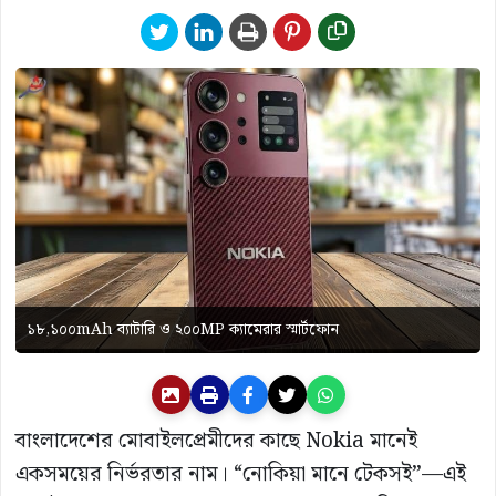
১৮,১০০mAh ব্যাটারি ও ২০০MP ক্যামেরার স্মার্টফোন
বাংলাদেশের মোবাইলপ্রেমীদের কাছে
Nokia
মানেই
একসময়ের নির্ভরতার নাম। “নোকিয়া মানে টেকসই”—এই