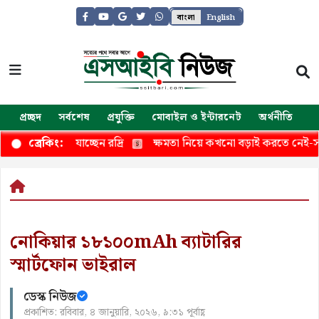
বাংলা
English
প্রচ্ছদ
সর্বশেষ
প্রযুক্তি
মোবাইল ও ইন্টারনেট
অর্থনীতি
জ
থায় যাচ্ছেন রদ্রি
ক্ষমতা নিয়ে কখনো বড়াই করতে নেই-সমাজকল্যাণ ম
ব্রেকিং:
নোকিয়ার ১৮১০০mAh ব্যাটারির
স্মার্টফোন ভাইরাল
ডেস্ক নিউজ
প্রকাশিত: রবিবার, ৪ জানুয়ারি, ২০২৬, ৯:৩১ পূর্বাহ্ণ