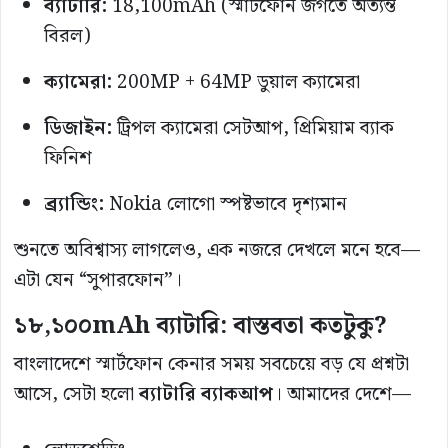
ব্যাটারি:
18,100mAh (স্মার্টফোন জগতে অত্যন্ত
বিরল)
ক্যামেরা:
200MP + 64MP ডুয়াল ক্যামেরা
ডিজাইন:
ট্রিপল ক্যামেরা সেটআপ, প্রিমিয়াম ব্যাক
ফিনিশ
ব্র্যান্ডিং:
Nokia লোগো স্পষ্টভাবে দৃশ্যমান
শুনতে অবিশ্বাস্য লাগলেও, এক নজরে দেখলে মনে হবে—
এটা যেন “সুপারফোন”।
১৮,১০০mAh ব্যাটারি: বাস্তবতা কতটুকু?
বাংলাদেশে স্মার্টফোন কেনার সময় সবচেয়ে বড় যে প্রশ্নটা
আসে, সেটা হলো
ব্যাটারি ব্যাকআপ
। আমাদের দেশে—