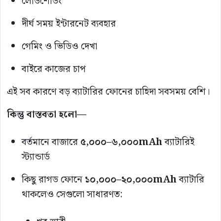
লোডশেডিং
দীর্ঘ সময় ইন্টারনেট ব্যবহার
গেমিং ও ভিডিও দেখা
বাইরে কাজের চাপ
এই সব কারণে বড় ব্যাটারির ফোনের চাহিদা সবসময় বেশি।
কিন্তু বাস্তবতা হলো—
বর্তমানে বাজারে
৫,০০০–৬,০০০mAh
ব্যাটারিই
স্ট্যান্ডার্ড
কিছু রাগড ফোনে
১০,০০০–২০,০০০mAh
ব্যাটারি
থাকলেও সেগুলো সাধারণত: