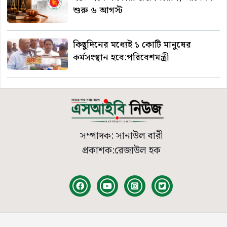
শুরু ৬ আগস্ট
কিছুদিনের মধ্যেই ১ কোটি মানুষের
কর্মসংস্থান হবে:পরিবেশমন্ত্রী
সম্পাদক: সানাউল বারী
প্রকাশক:রেজাউল হক
© 2026
SIB News
| সর্বস্বত্ব সংরক্ষিত