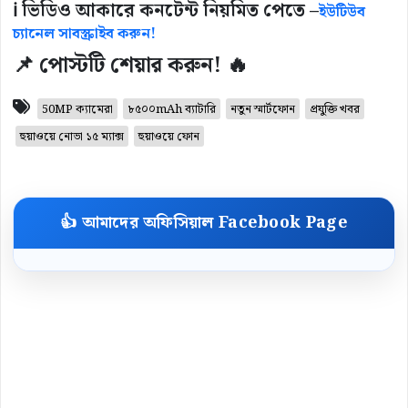
ℹ️ ভিডিও আকারে কনটেন্ট নিয়মিত পেতে –
ইউটিউব
চ্যানেল সাবস্ক্রাইব করুন!
📌 পোস্টটি শেয়ার করুন! 🔥
50MP ক্যামেরা
৮৫০০mAh ব্যাটারি
নতুন স্মার্টফোন
প্রযুক্তি খবর
হুয়াওয়ে নোভা ১৫ ম্যাক্স
হুয়াওয়ে ফোন
👍 আমাদের অফিসিয়াল Facebook Page