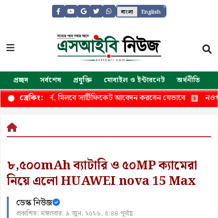
বাংলা
English
প্রচ্ছদ
সর্বশেষ
প্রযুক্তি
মোবাইল ও ইন্টারনেট
অর্থনীতি
জ
 এআই কোর্স, মিলবে সার্টিফিকেট আবেদন করবেন যেভাবে
নওগাঁয় অস
ব্রেকিং:
৮,৫০০mAh ব্যাটারি ও ৫০MP ক্যামেরা
নিয়ে এলো HUAWEI nova 15 Max
ডেস্ক নিউজ
প্রকাশিত: মঙ্গলবার, ৯ জুন, ২০২৬, ৫:৪৪ পূর্বাহ্ণ