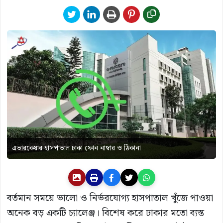
এভারকেয়ার হাসপাতাল ঢাকা ফোন নাম্বার ও ঠিকানা
বর্তমান সময়ে ভালো ও নির্ভরযোগ্য হাসপাতাল খুঁজে পাওয়া
অনেক বড় একটি চ্যালেঞ্জ। বিশেষ করে ঢাকার মতো ব্যস্ত