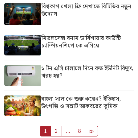
বিশ্বকাপ খেলা ফ্রি দেখাতে বিটিভির নতুন
উদ্যোগ
মিডলসেক্স বনাম ডার্বিশায়ার কাউন্টি
চ্যাম্পিয়নশিপে কে এগিয়ে
১ টন এসি চালালে দিনে কত ইউনিট বিদ্যুৎ
খরচ হয়?
বাংলা সাল কে শুরু করেন? ইতিহাস,
উৎপত্তি ও সম্রাট আকবরের ভূমিকা
Posts
1
2
…
8