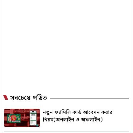
pagination
সবচেয়ে পঠিত
নতুন ফ্যামিলি কার্ড আবেদন করার
নিয়ম(অনলাইন ও অফলাইন)