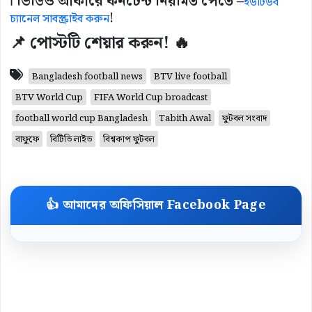
ℹ️
ভিডিও আকারে কনটেন্ট নিয়মিত পেতে –
ইউটিউব
!
চ্যানেল সাবস্ক্রাইব করুন
📌 পোস্টটি শেয়ার করুন! 🔥
Bangladesh football news
BTV live football
BTV World Cup
FIFA World Cup broadcast
football world cup Bangladesh
Tabith Awal
ফুটবল সংবাদ
বাফুফে
বিটিভি লাইভ
বিশ্বকাপ ফুটবল
👍 আমাদের অফিসিয়াল Facebook Page