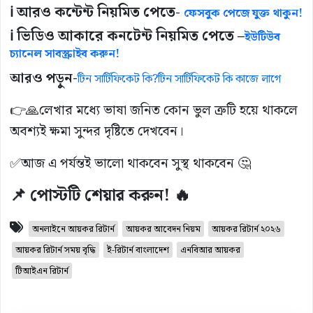
ℹ️ আরও কন্টেন্ট নিয়মিত পেতে-
ফেসবুক পেজে যুক্ত থাকুন!
ℹ️ ভিডিও আকারে কনটেন্ট নিয়মিত পেতে –
ইউটিউব
চ্যানেল সাবস্ক্রাইব করুন!
আরও পড়ুন-
টিন সার্টিফিকেট কি?টিন সার্টিফিকেট কি কাজে লাগে
👉🙏লেখার মধ্যে ভাষা জনিত কোন ভুল ত্রুটি হয়ে থাকলে
অবশ্যই ক্ষমা সুন্দর দৃষ্টিতে দেখবেন।
✅আজ এ পর্যন্তই ভালো থাকবেন সুস্থ থাকবেন 🤔
📌 পোস্টটি শেয়ার করুন! 🔥
অনলাইনে আয়কর রিটার্ন
আয়কর আবেদন নিয়ম
আয়কর রিটার্ন ২০২৬
আয়কর রিটার্ন সময় বৃদ্ধি
ই-রিটার্ন বাংলাদেশ
এনবিআর আয়কর
টিআইএন রিটার্ন