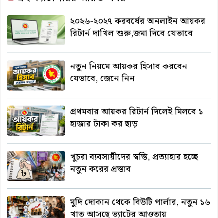
২০২৬-২০২৭ করবর্ষের অনলাইন আয়কর
রিটার্ন দাখিল শুরু,জমা দিবে যেভাবে
নতুন নিয়মে আয়কর হিসাব করবেন
যেভাবে, জেনে নিন
প্রথমবার আয়কর রিটার্ন দিলেই মিলবে ১
হাজার টাকা কর ছাড়
খুচরা ব্যবসায়ীদের স্বস্তি, প্রত্যাহার হচ্ছে
নতুন করের প্রস্তাব
মুদি দোকান থেকে বিউটি পার্লার, নতুন ১৬
খাত আসছে ভ্যাটের আওতায়