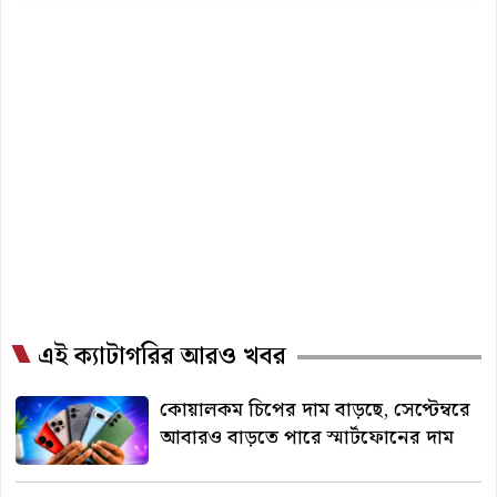
এই ক্যাটাগরির আরও খবর
কোয়ালকম চিপের দাম বাড়ছে, সেপ্টেম্বরে
আবারও বাড়তে পারে স্মার্টফোনের দাম