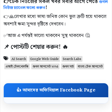
👉
টেক নিউজের সকল খবর সবার আগে পেতে
গুগল
!
নিউজ চ্যানেল ফলো করুন
👉🙏লেখার মধ্যে ভাষা জনিত কোন ভুল ত্রুটি হয়ে থাকলে
অবশ্যই ক্ষমা সুন্দর দৃষ্টিতে দেখবেন।
✅আজ এ পর্যন্তই ভালো থাকবেন সুস্থ থাকবেন 🤔
📌 পোস্টটি শেয়ার করুন! 🔥
AI Search
Google Web Guide
Search Labs
এআই টেকনোলজি
গুগল আপডেট ২০২৫
গুগল সার্চ
বাংলা টেক আপডেট
👍 আমাদের অফিসিয়াল Facebook Page