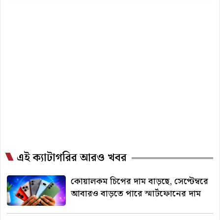
এই ক্যাটাগরির আরও খবর
কোয়ালকম চিপের দাম বাড়ছে, সেপ্টেম্বরে
আবারও বাড়তে পারে স্মার্টফোনের দাম