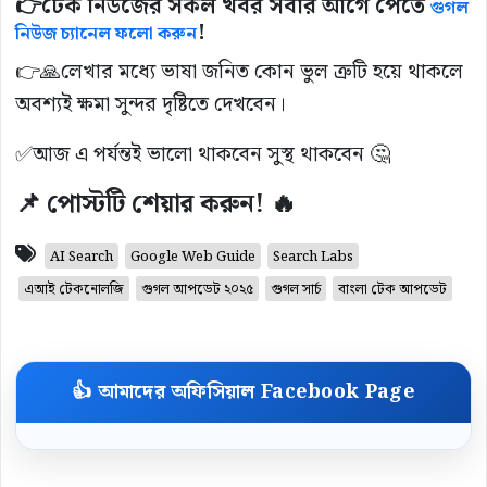
👉
টেক নিউজের সকল খবর সবার আগে পেতে
গুগল
!
নিউজ চ্যানেল ফলো করুন
👉🙏লেখার মধ্যে ভাষা জনিত কোন ভুল ত্রুটি হয়ে থাকলে
অবশ্যই ক্ষমা সুন্দর দৃষ্টিতে দেখবেন।
✅আজ এ পর্যন্তই ভালো থাকবেন সুস্থ থাকবেন 🤔
📌 পোস্টটি শেয়ার করুন! 🔥
AI Search
Google Web Guide
Search Labs
এআই টেকনোলজি
গুগল আপডেট ২০২৫
গুগল সার্চ
বাংলা টেক আপডেট
👍 আমাদের অফিসিয়াল Facebook Page