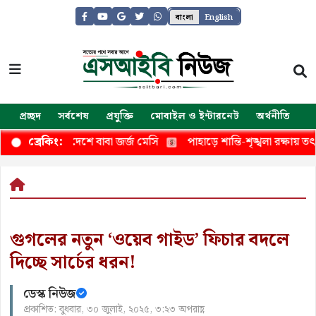
বাংলা
English
প্রচ্ছদ
সর্বশেষ
প্রযুক্তি
মোবাইল ও ইন্টারনেট
অর্থনীতি
জ
 ফেরার দেশে বাবা জর্জ মেসি
পাহাড়ে শান্তি-শৃঙ্খলা রক্ষায় তৎপর নিরাপ
ব্রেকিং:
গুগলের নতুন ‘ওয়েব গাইড’ ফিচার বদলে
দিচ্ছে সার্চের ধরন!
ডেস্ক নিউজ
প্রকাশিত: বুধবার, ৩০ জুলাই, ২০২৫, ৩:২৩ অপরাহ্ণ