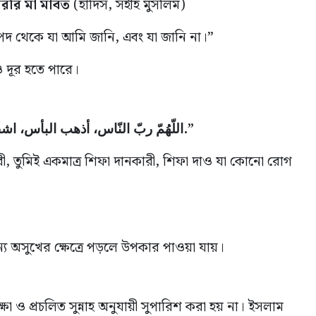
শাররি মা মাবত
(হাদিস, সহীহ মুসলিম)
িপদ থেকে যা আমি জানি, এবং যা জানি না।”
ও দূর হতে পারে।
“اللّهُمّ ربّ النّاس، أذهب البأس، اشفِ أنت الشّافي، لا شفاء إلا شفاؤك، شفاء لا يغادر سقمًا.”
ারী, তুমিই একমাত্র শিফা দানকারী, শিফা দাও যা কোনো রোগ
যান্য অসুখের ক্ষেত্রে পড়লে উপকার পাওয়া যায়।
্ষা ও প্রচলিত সুন্নাহ অনুযায়ী সুপারিশ করা হয় না। ইসলাম