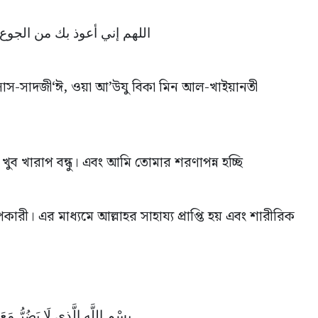
اللهم إني أعوذ بك من الجوع 
বি’সাস-সাদজী‘ঈ, ওয়া আ’উযু বিকা মিন আল-খাইয়ানতী
 খুব খারাপ বন্ধু। এবং আমি তোমার শরণাপন্ন হচ্ছি
কারী। এর মাধ্যমে আল্লাহর সাহায্য প্রাপ্তি হয় এবং শারীরিক
بِسْمِ اللَّهِ الَّذِي لَا يَضُرُّ م