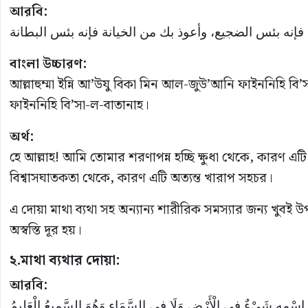
আরবি:
فإنه بئس الضجيع، وأعوذ بك من الخيانة فإنه بئس البطانة
বাংলা উচ্চারণ:
আল্লাহুম্মা ইন্নি আ’উযু বিকা মিন আল-জুউ’আনি ফাইননিহি 
ফাইননিহি বি’সা-ল-বাতানাহ।
অর্থ:
হে আল্লাহ! আমি তোমার শরণাপন্ন হচ্ছি ক্ষুধা থেকে, কারণ এটি
বিশ্বাসঘাতকতা থেকে, কারণ এটি অত্যন্ত খারাপ সহচর।
এ দোয়া মাথা ব্যথা সহ অন্যান্য শারীরিক সমস্যার জন্য খুবই উপ
অস্বস্তি দূর হয়।
২.
মাথা ব্যথার দোয়া
:
আরবি:
َعَ اسْمِهِ شَيْءٌ فِي الْأَرْضِ وَلَا فِي السَّمَاءِ وَهُوَ السَّمِيعُ الْعَلِيمُ