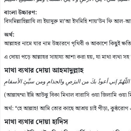
বাংলা উচ্চারণ:
বিসমিল্লাহিল্লাযি লা ইয়াদুরু মা’আ ইসমিহি শায়’উন ফি আ
অর্থ:
আল্লাহর নামে যার নাম উচ্চারণে পৃথিবী ও আকাশে কিছুই ক্ষতি 
এ দোয়া পড়ে আল্লাহর সাহায্য আশা করা হয়, যা মাথা ব্যথা স
মাথা ব্যথার দোয়া আহমাদুল্লাহ
اللّهُمّ إني أعوذُ بكَ من البرَصِ والجذامِ ومن سيِّئِ الأسقامِ
(আল্লাহুম্মা ইন্নি আউঝু বিকা মিনাল বারাসি ওয়া জিলামি ওয়
অর্থ: “হে আল্লাহ! আমি তোর কাছে আশ্রয় চাই পীড়া, কুষ্ঠরোগ
মাথা ব্যথার দোয়া হাদিস