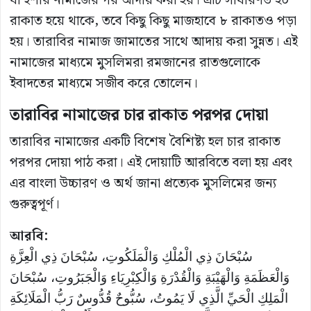
যা ইশার নামাজের পর আদায় করা হয়। এটি সাধারণত ২০
রাকাত হয়ে থাকে, তবে কিছু কিছু মাজহাবে ৮ রাকাতও পড়া
হয়। তারাবির নামাজ জামাতের সাথে আদায় করা সুন্নত। এই
নামাজের মাধ্যমে মুসলিমরা রমজানের রাতগুলোকে
ইবাদতের মাধ্যমে সজীব করে তোলেন।
তারাবির নামাজের চার রাকাত পরপর দোয়া
তারাবির নামাজের একটি বিশেষ বৈশিষ্ট্য হল চার রাকাত
পরপর দোয়া পাঠ করা। এই দোয়াটি আরবিতে বলা হয় এবং
এর বাংলা উচ্চারণ ও অর্থ জানা প্রত্যেক মুসলিমের জন্য
গুরুত্বপূর্ণ।
আরবি:
سُبْحَانَ ذِي الْمُلْكِ وَالْمَلَكُوتِ، سُبْحَانَ ذِي الْعِزَّةِ
وَالْعَظَمَةِ وَالْهَيْبَةِ وَالْقُدْرَةِ وَالْكِبْرِيَاءِ وَالْجَبَرُوتِ، سُبْحَانَ
الْمَلِكِ الْحَيِّ الَّذِي لَا يَمُوتُ، سُبُّوحٌ قُدُّوسٌ رَبُّ الْمَلَائِكَةِ