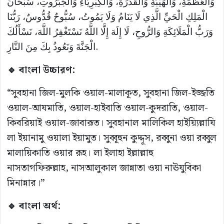
وَالْعَظَمَةِ، وَالْهَيْبَةِ وَالْقُدْرَةِ، وَالْكِبْرِيَاءِ وَالْجَبَرُوتِ، سُبْحَانَ
الْمَلِكِ الْحَيِّ الَّذِي لَا يَنَامُ وَلَا يَمُوتُ، سُبُّوحٌ قُدُّوسٌ، رَبُّنَا
وَرَبُّ الْمَلَائِكَةِ وَالرُّوحِ، لَا إِلَهَ إِلَّا اللَّهُ نَسْتَغْفِرُ اللَّهَ، نَسْأَلُكَ
الْجَنَّةَ وَنَعُوذُ بِكَ مِنَ النَّارِ.
🔹 বাংলা উচ্চারণ:
“সুবহানা জিল-মুলকি ওয়াল-মালাকূত, সুবহানা জিল-ইজ্জতি
ওয়াল-আযমাতি, ওয়াল-হাইবাতি ওয়াল-কুদরাতি, ওয়াল-
কিবরিয়াই ওয়াল-জাবারূত। সুবহানাল মালিকিল হাইয়্যিল্লাযি
লা ইয়ানামু ওয়ালা ইয়ামুত। সুব্বূহুন কুদ্দূস, রব্বুনা ওয়া রব্বুল
মালায়িকাতি ওয়ার রূহ। লা ইলাহা ইল্লাল্লাহু
নাসতাগফিরুল্লাহ, নাসআলুকাল জান্নাতা ওয়া নাঊযুবিকা
মিনান্নার।”
🔹 বাংলা অর্থ: