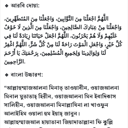
🔹 আরবি দোয়া:
اللَّهُمَّ اجْعَلْنَا مِنَ التَّوَّابِينَ، وَاجْعَلْنَا مِنَ المُتَطَهِّرِينَ،
وَاجْعَلْنَا مِنْ عِبَادِكَ الصَّالِحِينَ، وَاجْعَلْنَا مِنَ الَّذِينَ لَا خَوْفٌ
عَلَيْهِمْ وَلَا هُمْ يَحْزَنُونَ، اللَّهُمَّ اجْعَلْ حَيَاتَنَا زِيَادَةً لَنَا فِي
كُلِّ خَيْرٍ، وَاجْعَلِ الْمَوْتَ رَاحَةً لَنَا مِنْ كُلِّ شَرٍّ، اللَّهُمَّ اغْفِرْ
لَنَا وَلِوَالِدِينَا وَلِجَمِيعِ الْمُسْلِمِينَ، بِرَحْمَتِكَ يَا أَرْحَمَ
الرَّاحِمِينَ.
🔹 বাংলা উচ্চারণ:
“আল্লাহুম্মাজআলনা মিনাত্ তাওয়াবীন, ওয়াজআলনা
মিনাল মুতাতাহ্ হিরীন, ওয়াজআলনা মিন ইবাদিকাস
সালিহীন, ওয়াজআলনা মিনাল্লাযিনা লা খাওফুন
আলাইহিম ওয়ালা হুম ইয়াহ্ জানুন।
আল্লাহুম্মাজআল হায়াতানা জিয়াদাতাল্লানা ফি কুল্লি