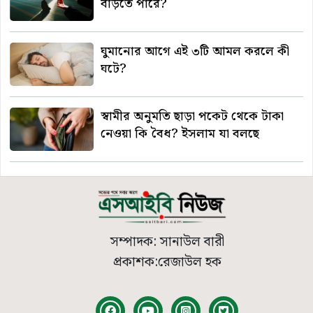
বাড়তে পারে?
ঘুমানোর আগে এই ৩টি আমল করলে কী
ঘটে?
স্বামীর অনুমতি ছাড়া পকেট থেকে টাকা
নেওয়া কি বৈধ? ইসলাম যা বলছে
সম্পাদক: সানাউল বারী
প্রকাশক:রেজাউল হক