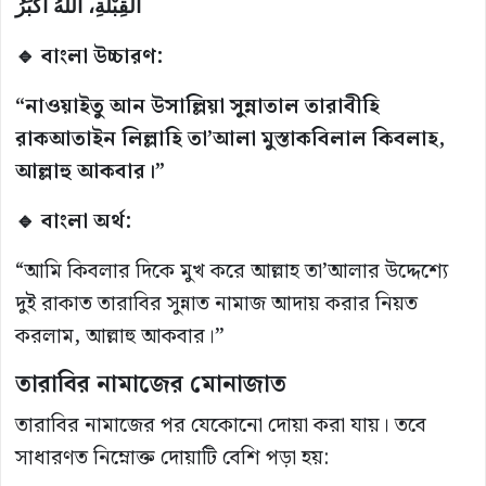
الْقِبْلَةِ، اَللَّهُ أَكْبَرُ
🔹 বাংলা উচ্চারণ:
“নাওয়াইতু আন উসাল্লিয়া সুন্নাতাল তারাবীহি
রাকআতাইন লিল্লাহি তা’আলা মুস্তাকবিলাল কিবলাহ,
আল্লাহু আকবার।”
🔹 বাংলা অর্থ:
“আমি কিবলার দিকে মুখ করে আল্লাহ তা’আলার উদ্দেশ্যে
দুই রাকাত তারাবির সুন্নাত নামাজ আদায় করার নিয়ত
করলাম, আল্লাহু আকবার।”
তারাবির নামাজের মোনাজাত
তারাবির নামাজের পর যেকোনো দোয়া করা যায়। তবে
সাধারণত নিম্নোক্ত দোয়াটি বেশি পড়া হয়: