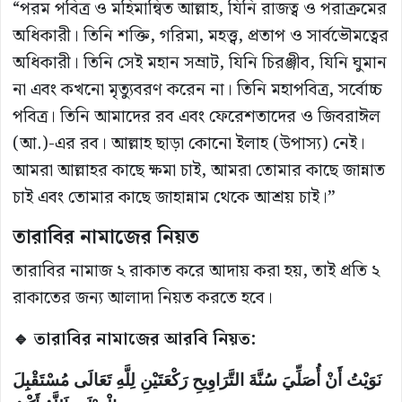
“পরম পবিত্র ও মহিমান্বিত আল্লাহ, যিনি রাজত্ব ও পরাক্রমের
অধিকারী। তিনি শক্তি, গরিমা, মহত্ত্ব, প্রতাপ ও সার্বভৌমত্বের
অধিকারী। তিনি সেই মহান সম্রাট, যিনি চিরঞ্জীব, যিনি ঘুমান
না এবং কখনো মৃত্যুবরণ করেন না। তিনি মহাপবিত্র, সর্বোচ্চ
পবিত্র। তিনি আমাদের রব এবং ফেরেশতাদের ও জিবরাঈল
(আ.)-এর রব। আল্লাহ ছাড়া কোনো ইলাহ (উপাস্য) নেই।
আমরা আল্লাহর কাছে ক্ষমা চাই, আমরা তোমার কাছে জান্নাত
চাই এবং তোমার কাছে জাহান্নাম থেকে আশ্রয় চাই।”
তারাবির নামাজের নিয়ত
তারাবির নামাজ ২ রাকাত করে আদায় করা হয়, তাই প্রতি ২
রাকাতের জন্য আলাদা নিয়ত করতে হবে।
🔹 তারাবির নামাজের আরবি নিয়ত:
نَوَيْتُ أَنْ أُصَلِّيَ سُنَّةَ التَّرَاوِيحِ رَكْعَتَيْنِ لِلَّهِ تَعَالَى مُسْتَقْبِلَ