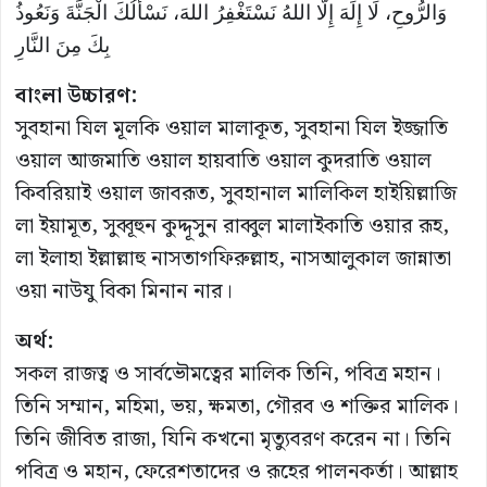
وَالرُّوحِ، لَا إِلَهَ إِلَّا اللهُ نَسْتَغْفِرُ اللهَ، نَسْأَلُكَ الْجَنَّةَ وَنَعُوذُ
بِكَ مِنَ النَّارِ
বাংলা উচ্চারণ:
সুবহানা যিল মূলকি ওয়াল মালাকূত, সুবহানা যিল ইজ্জাতি
ওয়াল আজমাতি ওয়াল হায়বাতি ওয়াল কুদরাতি ওয়াল
কিবরিয়াই ওয়াল জাবরূত, সুবহানাল মালিকিল হাইয়িল্লাজি
লা ইয়ামূত, সুব্বূহুন কুদ্দূসুন রাব্বুল মালাইকাতি ওয়ার রূহ,
লা ইলাহা ইল্লাল্লাহু নাসতাগফিরুল্লাহ, নাসআলুকাল জান্নাতা
ওয়া নাউযু বিকা মিনান নার।
অর্থ:
সকল রাজত্ব ও সার্বভৌমত্বের মালিক তিনি, পবিত্র মহান।
তিনি সম্মান, মহিমা, ভয়, ক্ষমতা, গৌরব ও শক্তির মালিক।
তিনি জীবিত রাজা, যিনি কখনো মৃত্যুবরণ করেন না। তিনি
পবিত্র ও মহান, ফেরেশতাদের ও রূহের পালনকর্তা। আল্লাহ