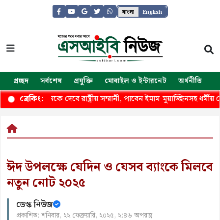
বাংলা
English
প্রচ্ছদ
সর্বশেষ
প্রযুক্তি
মোবাইল ও ইন্টারনেট
অর্থনীতি
জ
 প্রতিষ্ঠানকে দেবে রাষ্ট্রীয় সম্মানী, পাবেন ইমাম-মুয়াজ্জিনসহ ধর্মীয় নেতারা
ব্রেকিং:
ঈদ উপলক্ষে যেদিন ও যেসব ব্যাংকে মিলবে
নতুন নোট ২০২৫
ডেস্ক নিউজ
প্রকাশিত: শনিবার, ২২ ফেব্রুয়ারি, ২০২৫, ২:৪৬ অপরাহ্ণ