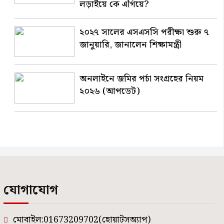
লড়াইয়ে কে এগিয়ে?
২০২৭ সালের এসএসসি পরীক্ষা শুরু ৭
জানুয়ারি, জানালেন শিক্ষামন্ত্রী
অনলাইনে জমির পর্চা সংগ্রহের নিয়ম
২০২৬ (আপডেট)
যোগাযোগ
মোবাইল:01673209702(হোয়াটসঅ্যাপ)