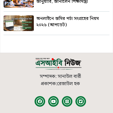
জানুয়ারি, জানালেন শিক্ষামন্ত্রী
অনলাইনে জমির পর্চা সংগ্রহের নিয়ম
২০২৬ (আপডেট)
সম্পাদক: সানাউল বারী
প্রকাশক:রেজাউল হক