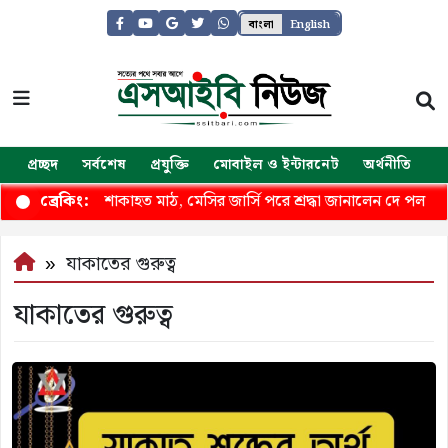
বাংলা
English
প্রচ্ছদ
সর্বশেষ
প্রযুক্তি
মোবাইল ও ইন্টারনেট
অর্থনীতি
জ
বাবার মৃত্যুতে শোকাহত মাঠ, মেসির জার্সি পরে শ্রদ্ধা জানালেন দে পল
ব্রেকিং:
যাকাতের গুরুত্ব
যাকাতের গুরুত্ব