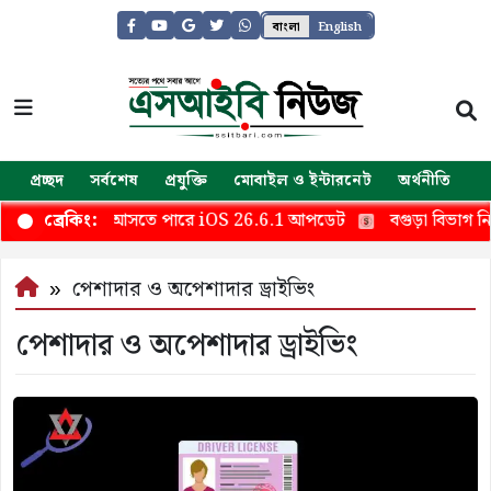
বাংলা
English
প্রচ্ছদ
সর্বশেষ
প্রযুক্তি
মোবাইল ও ইন্টারনেট
অর্থনীতি
জ
র জন্য দ্রুত আসতে পারে iOS 26.6.1 আপডেট
বগুড়া বিভাগ নিয়ে 
ব্রেকিং:
পেশাদার ও অপেশাদার ড্রাইভিং
পেশাদার ও অপেশাদার ড্রাইভিং