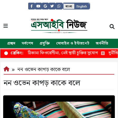
বাংলা
English
প্রচ্ছদ
সর্বশেষ
প্রযুক্তি
মোবাইল ও ইন্টারনেট
অর্থনীতি
জ
তুয়োনোর নতুন ঠিকানা ফিওরেন্টিনা, নেই স্থায়ী চুক্তির সুযোগ
দুর্নীতিমুক
ব্রেকিং:
নন ওভেন কাপড় কাকে বলে
নন ওভেন কাপড় কাকে বলে