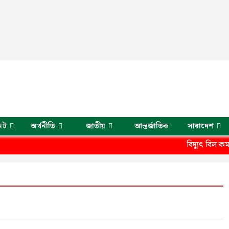
েট
অর্থনীতি
জাতীয়
আন্তর্জাতিক
সারাদেশ
বিদ্যুৎ বিল কমানো