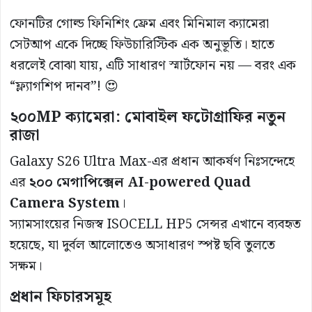
ফোনটির গোল্ড ফিনিশিং ফ্রেম এবং মিনিমাল ক্যামেরা
সেটআপ একে দিচ্ছে ফিউচারিস্টিক এক অনুভূতি। হাতে
ধরলেই বোঝা যায়, এটি সাধারণ স্মার্টফোন নয় — বরং এক
“ফ্ল্যাগশিপ দানব”! 😍
২০০MP ক্যামেরা: মোবাইল ফটোগ্রাফির নতুন
রাজা
Galaxy S26 Ultra Max-এর প্রধান আকর্ষণ নিঃসন্দেহে
এর
২০০ মেগাপিক্সেল AI-powered Quad
Camera System
।
স্যামসাংয়ের নিজস্ব ISOCELL HP5 সেন্সর এখানে ব্যবহৃত
হয়েছে, যা দুর্বল আলোতেও অসাধারণ স্পষ্ট ছবি তুলতে
সক্ষম।
প্রধান ফিচারসমূহ