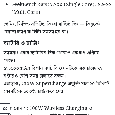
GeekBench স্কোর: ২,১০০ (Single Core), ৬,৮০০
(Multi Core)
গেমিং, ভিডিও এডিটিং, কিংবা মাল্টিটাস্কিং — কিছুতেই
কোনো ল্যাগ বা হিটিং সমস্যা হয় না।
ব্যাটারি ও চার্জিং
স্যামসাং এবার ব্যাটারির দিক থেকেও একধাপ এগিয়ে
গেছে।
১২,৫০০mAh বিশাল ব্যাটারি ফোনটিকে এক চার্জে ৭২
ঘণ্টারও বেশি সময় চালাতে সক্ষম।
এছাড়াও, ২৪০W SuperCharge প্রযুক্তি মাত্র ২৫ মিনিটে
ফোনটিকে ১০০% চার্জ করে দেয়!
🔌 বোনাস: 100W Wireless Charging ও