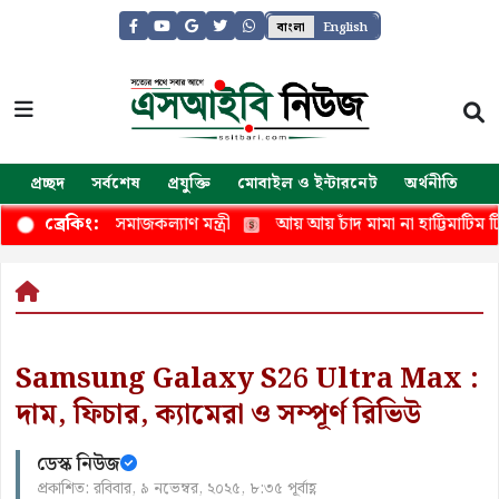
বাংলা
English
প্রচ্ছদ
সর্বশেষ
প্রযুক্তি
মোবাইল ও ইন্টারনেট
অর্থনীতি
জ
ে নেই-সমাজকল্যাণ মন্ত্রী
আয় আয় চাঁদ মামা না হাট্টিমাটিম টিম, শিশু
ব্রেকিং:
Samsung Galaxy S26 Ultra Max :
দাম, ফিচার, ক্যামেরা ও সম্পূর্ণ রিভিউ
ডেস্ক নিউজ
প্রকাশিত: রবিবার, ৯ নভেম্বর, ২০২৫, ৮:৩৫ পূর্বাহ্ণ