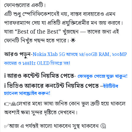
ফোনগুলোর একটি।
এটি শুধু স্পেসিফিকেশনেই নয়, বাস্তব ব্যবহারেও এমন
পারফরম্যান্স দেয় যা প্রতিটি প্রযুক্তিপ্রেমীর মন জয় করবে।
যারা “Best of the Best” খুঁজছেন — তাদের জন্য এই
ফোনটি নিখুঁত পছন্দ হতে পারে। 🌟
আরও পড়ুন-
Nokia Xlab 5G আসছে ২৪/৩০GB RAM, ২০০MP
ক্যামেরা ও ১৪৪Hz OLED ডিসপ্লে সহ!
ℹ️ আরও কন্টেন্ট নিয়মিত পেতে-
ফেসবুক পেজে যুক্ত থাকুন!
ℹ️ ভিডিও আকারে কনটেন্ট নিয়মিত পেতে –
ইউটিউব
চ্যানেল সাবস্ক্রাইব করুন!
👉🙏লেখার মধ্যে ভাষা জনিত কোন ভুল ত্রুটি হয়ে থাকলে
অবশ্যই ক্ষমা সুন্দর দৃষ্টিতে দেখবেন।
✅আজ এ পর্যন্তই ভালো থাকবেন সুস্থ থাকবেন 🤔