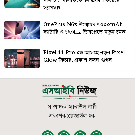
দাম ও স্পেসিফিকেশন প্রকাশ করেছে
স্যামসাং
OnePlus N6x উন্মোচন ৭০০০mAh
ব্যাটারি ও ১২০Hz ডিসপ্লেতে নতুন চমক
Pixel 11 Pro-তে আসছে নতুন Pixel
Glow ফিচার, প্রকাশ করল গুগল
সম্পাদক: সানাউল বারী
প্রকাশক:রেজাউল হক