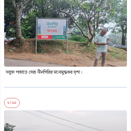
সবুজ পাহাড়ে ঘেরা নীলগিরির মনোমুগ্ধকর দৃশ্য।
২ / ১০