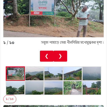
১
/
১০
সবুজ পাহাড়ে ঘেরা নীলগিরির মনোমুগ্ধকর দৃশ্য।
❮
❯
১ / ১০