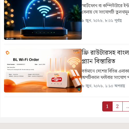
স্মার্টফোন বা কম্পিউটারে ই
বেলায় যে সংযোগটি তুলনামূ
৯ জুন, ২০২৬, ৮:০১ পূর্বাহ্ণ
ফ্রি রাউটারসহ বাং
প্ল্যান বিস্তারিত
বর্তমানে দেশের বিভিন্ন এলাক
অপটিক্যাল ফাইবার সংযোগ পা
৮ জুন, ২০২৬, ১:১০ অপরাহ্ণ
1
2